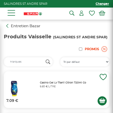
SALINDRES ST ANDRE SPAR
Changer
Entretien Bazar
Produits Vaisselle
(SALINDRES ST ANDRE SPAR)
PROMOS
Casino Gel Lv Tten1 Citron 720Ml Co
9,85 €/LITRE
7.09 €