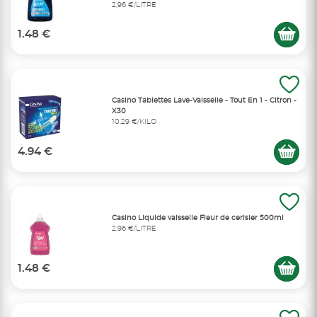
2,96 €/LITRE
1.48 €
Casino Tablettes Lave-Vaisselle - Tout En 1 - Citron -
X30
10,29 €/KILO
4.94 €
Casino Liquide vaisselle Fleur de cerisier 500ml
2,96 €/LITRE
1.48 €