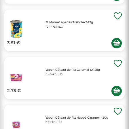
St Mamet Ananas Tranche 345g
10,17 €/KILO
3.51 €
Yabon Gâteau de Riz Caramel 4x125g
5,46 €/KILO
2.73 €
Yabon Gâteau de Riz Nappé Caramel 420g
6,19 €/KILO