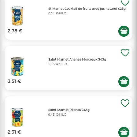
St Mamet Cocktail de fruits avec jus naturel 425g
6,54 €/KILO
2.78 €
Saint Mamet Ananas Morceaux 345g
10,17 €/KILO
3.51 €
Saint Mamet Pêches 245g
9,43 €/KILO
2.31 €