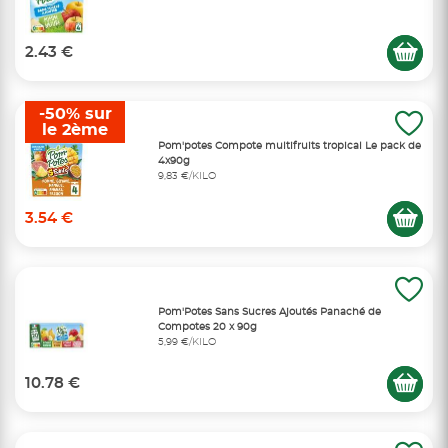
2.43 €
-50% sur
le 2ème
Pom'potes Compote multifruits tropical Le pack de
4x90g
9,83 €/KILO
3.54 €
Pom'Potes Sans Sucres Ajoutés Panaché de
Compotes 20 x 90g
5,99 €/KILO
10.78 €