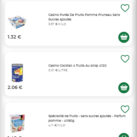
Casino Purée De Fruits Pomme Pruneau Sans
Sucres Ajoutés
3,67 €/KILO
1.32 €
Casino Cocktail 4 fruits Au sirop 412G
0,01 €/LITRE
2.06 €
Spécialité de fruits - sans sucres ajoutés - Parfum
pomme - 4X90g
4,11 €/KILO