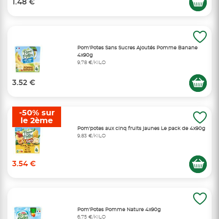
1.48 €
Pom'Potes Sans Sucres Ajoutés Pomme Banane
4x90g
9,78 €/KILO
3.52 €
-50% sur
le 2ème
Pom'potes aux cinq fruits jaunes Le pack de 4x90g
9,83 €/KILO
3.54 €
Pom'Potes Pomme Nature 4x90g
6,75 €/KILO