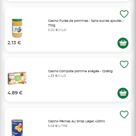
Casino Purée de pommes - Sans sucres ajoutés -
710g
3,00 €/KILO
2.13 €
Casino Compote pomme allégée - 12x90g
4,53 €/KILO
4.89 €
Casino Pêches Au Sirop Léger 425ml
5,08 €/LITRE