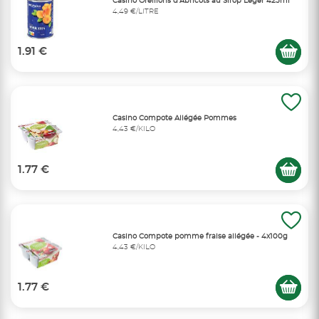
Casino Oreillons d'Abricots au Sirop Léger 425ml
4,49 €/LITRE
1.91 €
Casino Compote Allégée Pommes
4,43 €/KILO
1.77 €
Casino Compote pomme fraise allégée - 4x100g
4,43 €/KILO
1.77 €