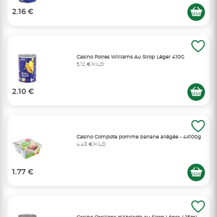
2.16 €
Casino Poires Williams Au Sirop Léger 410G
5,12 €/KILO
2.10 €
Casino Compote pomme banane allégée - 4x100g
4,43 €/KILO
1.77 €