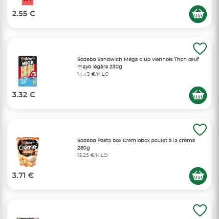
2.55 €
Sodebo Sandwich Méga club viennois Thon œuf
mayo légère 230g
14,43 €/KILO
3.32 €
Sodebo Pasta box Cremiobox poulet à la crème
280g
13,25 €/KILO
3.71 €