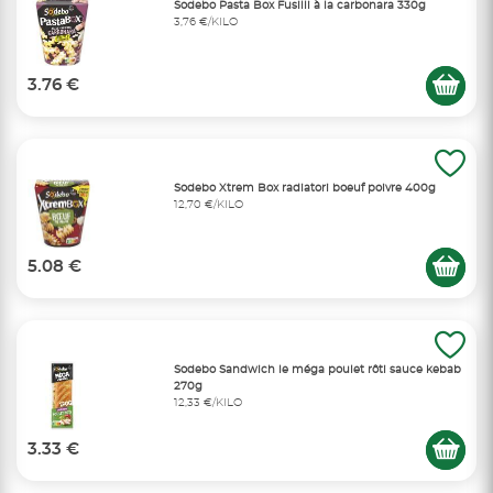
Sodebo Pasta Box Fusilli à la carbonara 330g
3,76 €/KILO
3.76 €
Sodebo Xtrem Box radiatori boeuf poivre 400g
12,70 €/KILO
5.08 €
Sodebo Sandwich le méga poulet rôti sauce kebab
270g
12,33 €/KILO
3.33 €