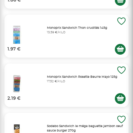
1.86 €
Monoprix Sandwich Thon crudités 145g
13,59 €/KILO
1.97 €
Monoprix Sandwich Rosette Beurre Mayo 125g
17,52 €/KILO
2.19 €
Sodebo Sandwich le méga baguette jambon oeuf
sauce burger 270g