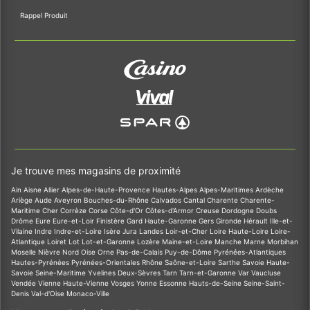
Rappel Produit
Je trouve mes magasins de proximité
Ain
Aisne
Allier
Alpes-de-Haute-Provence
Hautes-Alpes
Alpes-Maritimes
Ardèche
Ariège
Aude
Aveyron
Bouches-du-Rhône
Calvados
Cantal
Charente
Charente-
Maritime
Cher
Corrèze
Corse
Côte-d'Or
Côtes-d'Armor
Creuse
Dordogne
Doubs
Drôme
Eure
Eure-et-Loir
Finistère
Gard
Haute-Garonne
Gers
Gironde
Hérault
Ille-et-
Vilaine
Indre
Indre-et-Loire
Isère
Jura
Landes
Loir-et-Cher
Loire
Haute-Loire
Loire-
Atlantique
Loiret
Lot
Lot-et-Garonne
Lozère
Maine-et-Loire
Manche
Marne
Morbihan
Moselle
Nièvre
Nord
Oise
Orne
Pas-de-Calais
Puy-de-Dôme
Pyrénées-Atlantiques
Hautes-Pyrénées
Pyrénées-Orientales
Rhône
Saône-et-Loire
Sarthe
Savoie
Haute-
Savoie
Seine-Maritime
Yvelines
Deux-Sèvres
Tarn
Tarn-et-Garonne
Var
Vaucluse
Vendée
Vienne
Haute-Vienne
Vosges
Yonne
Essonne
Hauts-de-Seine
Seine-Saint-
Denis
Val-d'Oise
Monaco-Ville