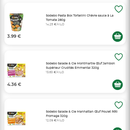
Sodebo Pasta Box Tortellini Chèvre sauce à La
Tomate 280g
14,25 €/KILO
3.99 €
Sodebo Salade & Cie Montmartre Œuf Jambon
Supérieur Crudités Emmental 320g
13,63 €/KILO
4.36 €
Sodebo Salade & Cie Manhattan Œuf Poulet Rôti
Fromage 320g
12,09 €/KILO