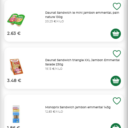
Daunat Sandwich le mini jambon emmental, pain
nature 130g
20,23 €/KILO
2.63 €
Daunat Sandwich triangle XXL Jambon Emmental
Salade 230g
15,13 €/KILO
3.48 €
Monoprix Sandwich jambon emmental 145g
12,83 €/KILO