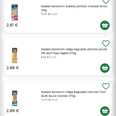
Sodebo Sandwich Suédois jambon cheddar fondu
135g
19,33 €/KILO
2.61 €
Sodebo Sandwich Méga baguette viennois poulet
rôti œuf mayo légère 270g
9,93 €/KILO
2.68 €
Sodebo Sandwich Méga Baguette Viennois Thon
Œufs Sauce Cocktail 270g
10,70 €/KILO
2.89 €