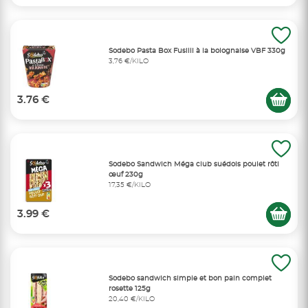
Sodebo Pasta Box Fusilli à la bolognaise VBF 330g
3,76 €/KILO
3.76 €
Sodebo Sandwich Méga club suédois poulet rôti
œuf 230g
17,35 €/KILO
3.99 €
Sodebo sandwich simple et bon pain complet
rosette 125g
20,40 €/KILO