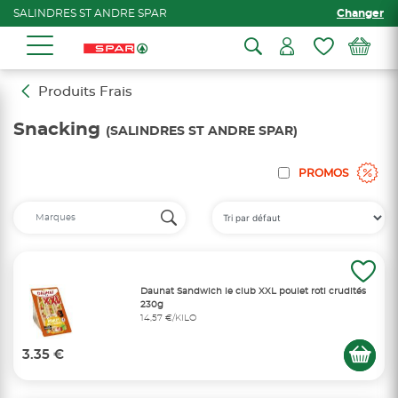
SALINDRES ST ANDRE SPAR
Changer
Produits Frais
Snacking
(SALINDRES ST ANDRE SPAR)
PROMOS
Daunat Sandwich le club XXL poulet roti crudités
230g
14,57 €/KILO
3.35 €