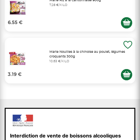
Marie Riz à la Cantonnaise 900g
7,28 €/KILO
6.55 €
Marie Nouilles à la chinoise au poulet, légumes
croquants 300g
10,63 €/KILO
3.19 €
Interdiction de vente de boissons alcooliques