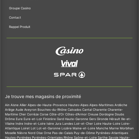
Groupe Casino
Contact
Rappel Produit
Je trouve mes magasins de proximité
Ain
Aisne
Allier
Alpes-de-Haute-Provence
Hautes-Alpes
Alpes-Maritimes
Ardèche
Ariège
Aude
Aveyron
Bouches-du-Rhône
Calvados
Cantal
Charente
Charente-
Maritime
Cher
Corrèze
Corse
Côte-d'Or
Côtes-d'Armor
Creuse
Dordogne
Doubs
Drôme
Eure
Eure-et-Loir
Finistère
Gard
Haute-Garonne
Gers
Gironde
Hérault
Ille-et-
Vilaine
Indre
Indre-et-Loire
Isère
Jura
Landes
Loir-et-Cher
Loire
Haute-Loire
Loire-
Atlantique
Loiret
Lot
Lot-et-Garonne
Lozère
Maine-et-Loire
Manche
Marne
Morbihan
Moselle
Nièvre
Nord
Oise
Orne
Pas-de-Calais
Puy-de-Dôme
Pyrénées-Atlantiques
Hautes-Pyrénées
Pyrénées-Orientales
Rhône
Saône-et-Loire
Sarthe
Savoie
Haute-