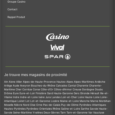
Groupe Casino
Contact
Rappel Produit
Je trouve mes magasins de proximité
Ain
Aisne
Allier
Alpes-de-Haute-Provence
Hautes-Alpes
Alpes-Maritimes
Ardèche
Ariège
Aude
Aveyron
Bouches-du-Rhône
Calvados
Cantal
Charente
Charente-
Maritime
Cher
Corrèze
Corse
Côte-d'Or
Côtes-d'Armor
Creuse
Dordogne
Doubs
Drôme
Eure
Eure-et-Loir
Finistère
Gard
Haute-Garonne
Gers
Gironde
Hérault
Ille-et-
Vilaine
Indre
Indre-et-Loire
Isère
Jura
Landes
Loir-et-Cher
Loire
Haute-Loire
Loire-
Atlantique
Loiret
Lot
Lot-et-Garonne
Lozère
Maine-et-Loire
Manche
Marne
Morbihan
Moselle
Nièvre
Nord
Oise
Orne
Pas-de-Calais
Puy-de-Dôme
Pyrénées-Atlantiques
Hautes-Pyrénées
Pyrénées-Orientales
Rhône
Saône-et-Loire
Sarthe
Savoie
Haute-
Savoie
Seine-Maritime
Yvelines
Deux-Sèvres
Tarn
Tarn-et-Garonne
Var
Vaucluse