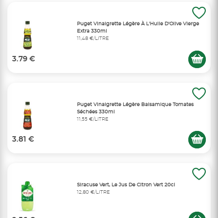
Puget Vinaigrette Légère À L'Huile D'Olive Vierge
Extra 330ml
11,48 €/LITRE
3.79 €
Puget Vinaigrette Légère Balsamique Tomates
Séchées 330ml
11,55 €/LITRE
3.81 €
Siracuse Vert, Le Jus De Citron Vert 20cl
12,80 €/LITRE