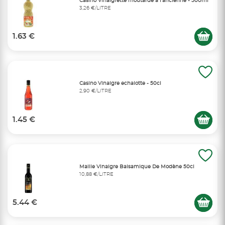
Casino Vinaigrette moutarde à l'ancienne - 500ml
3,26 €/LITRE
1.63 €
Casino Vinaigre echalotte - 50cl
2,90 €/LITRE
1.45 €
Maille Vinaigre Balsamique De Modène 50cl
10,88 €/LITRE
5.44 €