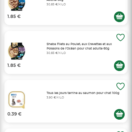
30,83 €/KILO
1.85 €
Sheba Filets au Poulet, aux Crevettes et aux
Poissons de l'Océan pour chat adulte 60g
30,83 €/KILO
1.85 €
Tous les jours terrine au saumon pour chat 100g
3,90 €/KILO
0.39 €