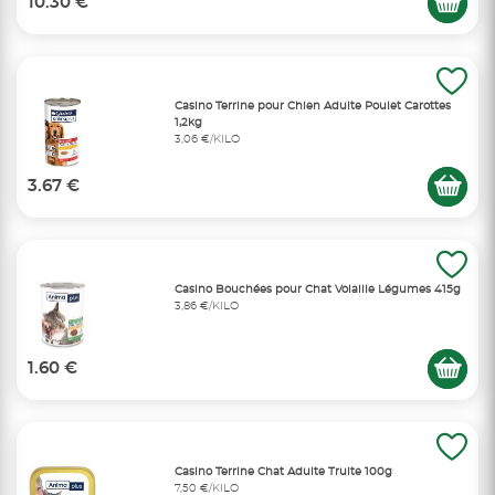
10.30 €
Casino Terrine pour Chien Adulte Poulet Carottes
1,2kg
3,06 €/KILO
3.67 €
Casino Bouchées pour Chat Volaille Légumes 415g
3,86 €/KILO
1.60 €
Casino Terrine Chat Adulte Truite 100g
7,50 €/KILO