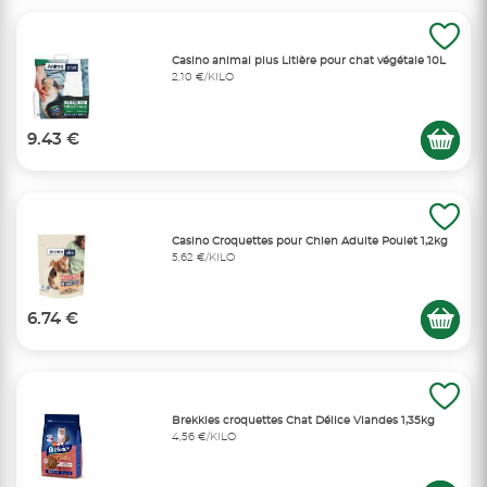
Casino animal plus Litière pour chat végétale 10L
2,10 €/KILO
9.43 €
Casino Croquettes pour Chien Adulte Poulet 1,2kg
5,62 €/KILO
6.74 €
Brekkies croquettes Chat Délice Viandes 1,35kg
4,56 €/KILO