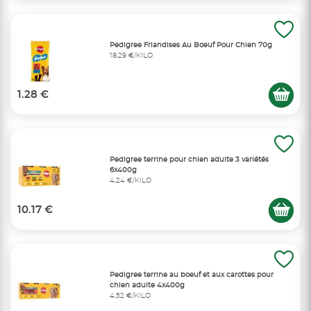
Pedigree Friandises Au Boeuf Pour Chien 70g
18,29 €/KILO
1.28 €
Pedigree terrine pour chien adulte 3 variétés
6x400g
4,24 €/KILO
10.17 €
Pedigree terrine au boeuf et aux carottes pour
chien adulte 4x400g
4,52 €/KILO