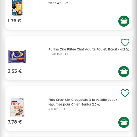
29,33 €/KILO
1.76 €
Purina One Pâtée Chat Adulte Poulet, Bœuf - 4x85g
10,38 €/KILO
3.53 €
Fido Croq' Mix Croquettes à la Volaille et aux
légumes pour Chien Senior 2,5kg
3,11 €/KILO
7.78 €