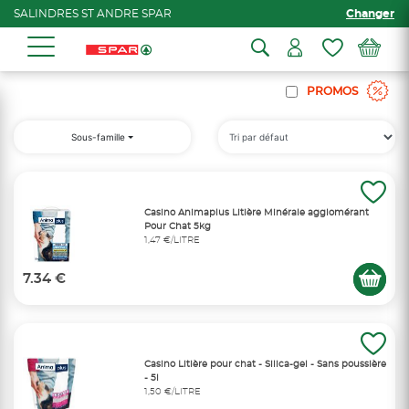
SALINDRES ST ANDRE SPAR
Changer
PROMOS
Sous-famille
Casino Animaplus Litière Minérale agglomérant
Pour Chat 5kg
1,47 €/LITRE
7.34 €
Casino Litière pour chat - Silica-gel - Sans poussière
- 5l
1,50 €/LITRE