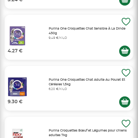
Purina One Croquettes Chat Sensible À La Dinde
450g
9,49 €/KILO
4.27 €
Purina One Croquettes Chat Adulte Au Poulet Et
Céréales 1,5kg
6,20 €/KILO
9.30 €
Purina Croquettes Bœuf et Légumes pour chiens
adultes 7kg