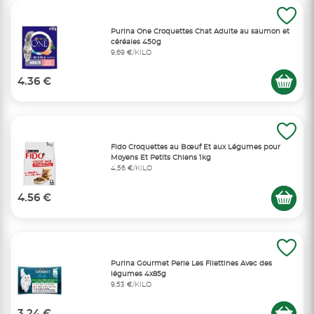
Purina One Croquettes Chat Adulte au saumon et
céréales 450g
9,69 €/KILO
4.36 €
Fido Croquettes au Bœuf Et aux Légumes pour
Moyens Et Petits Chiens 1kg
4,56 €/KILO
4.56 €
Purina Gourmet Perle Les Filettines Avec des
légumes 4x85g
9,53 €/KILO
3.24 €