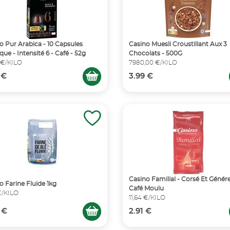
o Pur Arabica - 10 Capsules
Casino Muesli Croustillant Aux 3
que - Intensité 6 - Café - 52g
Chocolats - 500G
 €/KILO
7980,00 €/KILO
 €
3.99 €
Casino Familial - Corsé Et Génér
o Farine Fluide 1kg
Café Moulu
€/KILO
11,64 €/KILO
 €
2.91 €