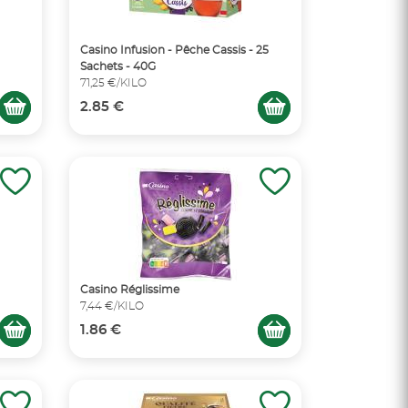
Casino Infusion - Pêche Cassis - 25
Sachets - 40G
71,25 €/KILO
2.85 €
Casino Réglissime
7,44 €/KILO
1.86 €