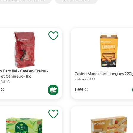
o Familial - Café en Grains -
Casino Madeleines Longues 220
 et Généreux - 1kg
7,68 €/KILO
€/KILO
 €
1.69 €