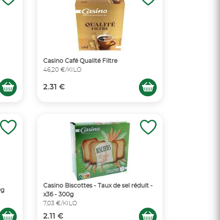
Casino Café Qualité Filtre
46,20 €/KILO
2.31 €
Casino Biscottes - Taux de sel réduit -
0g
x36 - 300g
7,03 €/KILO
2.11 €