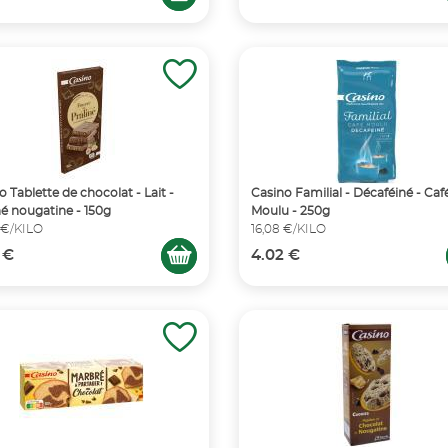
o Tablette de chocolat - Lait -
Casino Familial - Décaféiné - Caf
né nougatine - 150g
Moulu - 250g
 €/KILO
16,08 €/KILO
 €
4.02 €