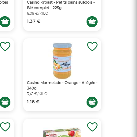
pites
Casino Kroast - Petits pains suédois -
Blé complet - 225g
6,09 €/KILO
1.37 €
Casino Marmelade - Orange - Allégée -
340g
3,41 €/KILO
1.16 €