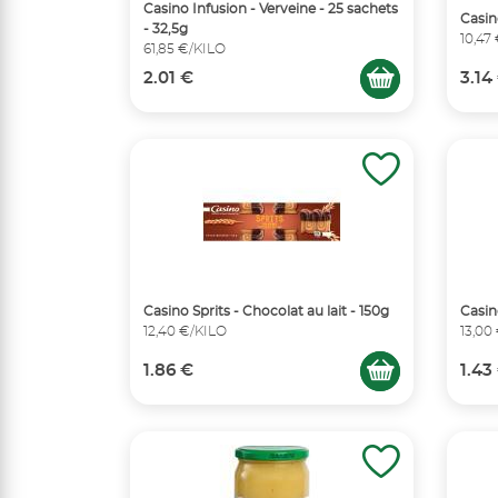
Casino Infusion - Verveine - 25 sachets
Casin
- 32,5g
10,47
61,85 €/KILO
2.01 €
3.14
Casino Sprits - Chocolat au lait - 150g
Casin
12,40 €/KILO
13,00
1.86 €
1.43