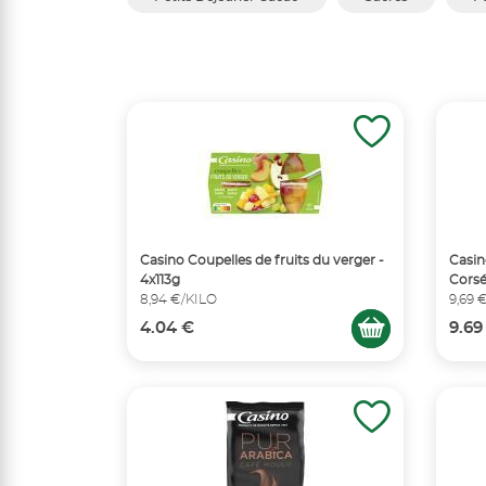
Casino Coupelles de fruits du verger -
Casin
4x113g
Corsé
8,94 €/KILO
9,69 
4.04 €
9.69