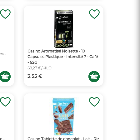
Casino Aromatisé Noisette - 10
es -
Capsules Plastique - Intensité 7 - Café
- 52G
68,27 €/KILO
3.55 €
e -
Casino Tablette de chocolat - Lait - Riz