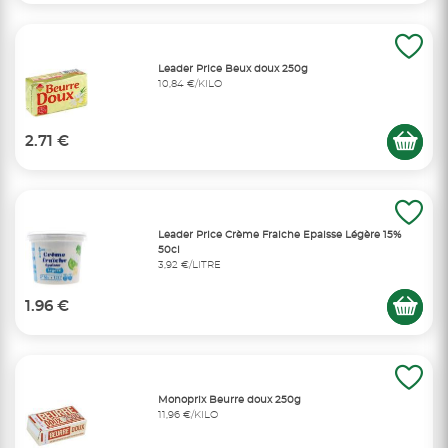
Leader Price Beux doux 250g
10,84 €/KILO
2.71 €
Leader Price Crème Fraiche Epaisse Légère 15%
50cl
3,92 €/LITRE
1.96 €
Monoprix Beurre doux 250g
11,96 €/KILO