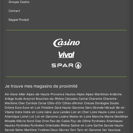
Groupe Casino
Contact
Rappel Produit
Je trouve mes magasins de proximité
Ain
Aisne
Allier
Alpes-de-Haute-Provence
Hautes-Alpes
Alpes-Maritimes
Ardèche
Ariège
Aude
Aveyron
Bouches-du-Rhône
Calvados
Cantal
Charente
Charente-
Maritime
Cher
Corrèze
Corse
Côte-d'Or
Côtes-d'Armor
Creuse
Dordogne
Doubs
Drôme
Eure
Eure-et-Loir
Finistère
Gard
Haute-Garonne
Gers
Gironde
Hérault
Ille-et-
Vilaine
Indre
Indre-et-Loire
Isère
Jura
Landes
Loir-et-Cher
Loire
Haute-Loire
Loire-
Atlantique
Loiret
Lot
Lot-et-Garonne
Lozère
Maine-et-Loire
Manche
Marne
Morbihan
Moselle
Nièvre
Nord
Oise
Orne
Pas-de-Calais
Puy-de-Dôme
Pyrénées-Atlantiques
Hautes-Pyrénées
Pyrénées-Orientales
Rhône
Saône-et-Loire
Sarthe
Savoie
Haute-
Savoie
Seine-Maritime
Yvelines
Deux-Sèvres
Tarn
Tarn-et-Garonne
Var
Vaucluse