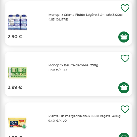
Monoprix Crème Fluide Légère Stérilisée 3x20cl
4,83 €/LITRE
2.90 €
Monoprix Beurre demi-sel 250g
11,96 €/KILO
2.99 €
Planta Fin margarine doux 100% végétal 450g
9,40 €/KILO