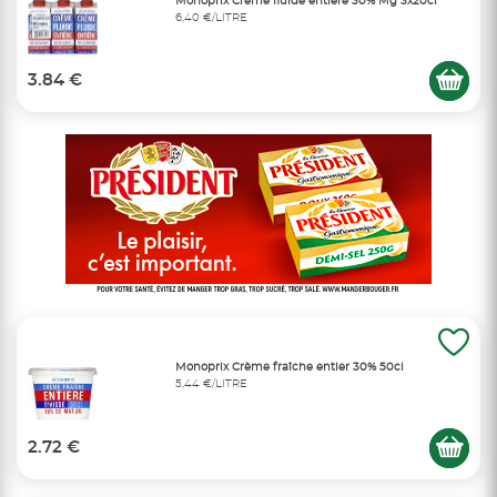
Monoprix Crème fluide entière 30% Mg 3x20cl
6,40 €/LITRE
3.84 €
Monoprix Crème fraîche entier 30% 50cl
5,44 €/LITRE
2.72 €