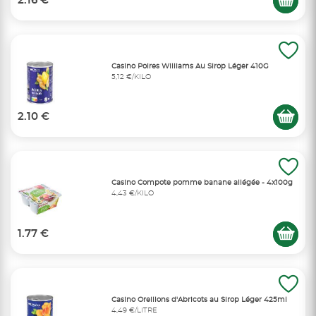
2.16 €
Casino Poires Williams Au Sirop Léger 410G
5,12 €/KILO
2.10 €
Casino Compote pomme banane allégée - 4x100g
4,43 €/KILO
1.77 €
Casino Oreillons d'Abricots au Sirop Léger 425ml
4,49 €/LITRE