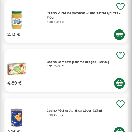
Casino Purée de pommes - Sans sucres ajoutés -
710g
3,00 €/KILO
2.13 €
Casino Compote pomme allégée - 12x90g
4,53 €/KILO
4.89 €
Casino Pêches Au Sirop Léger 425ml
5,08 €/LITRE