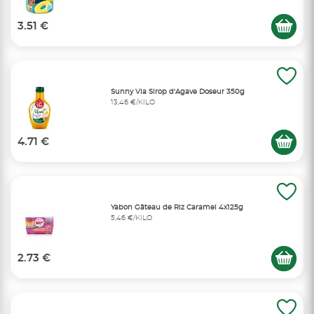
3.51 €
Sunny Via Sirop d'Agave Doseur 350g
13,46 €/KILO
4.71 €
Yabon Gâteau de Riz Caramel 4x125g
5,46 €/KILO
2.73 €