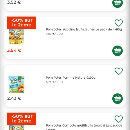
3.52 €
-50% sur
le 2ème
Pom'potes aux cinq fruits jaunes Le pack de 4x90g
9,83 €/KILO
3.54 €
Pom'Potes Pomme Nature 4x90g
6,75 €/KILO
2.43 €
-50% sur
le 2ème
Pom'potes Compote multifruits tropical Le pack de