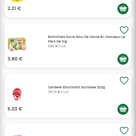
2.21 €
Blonvilliers Sucre Roux De Canne En Morceaux Le
Pack De 1Kg
3,80 €/KILO
3.80 €
Canderel Édulcorant Sucralose 25,5g
197,25 €/KILO
5.03 €