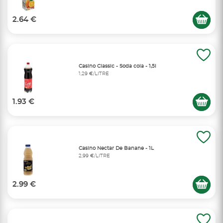
2.64 €
Casino Classic - Soda cola - 1,5l
1,29 €/LITRE
1.93 €
Casino Nectar De Banane - 1L
2,99 €/LITRE
2.99 €