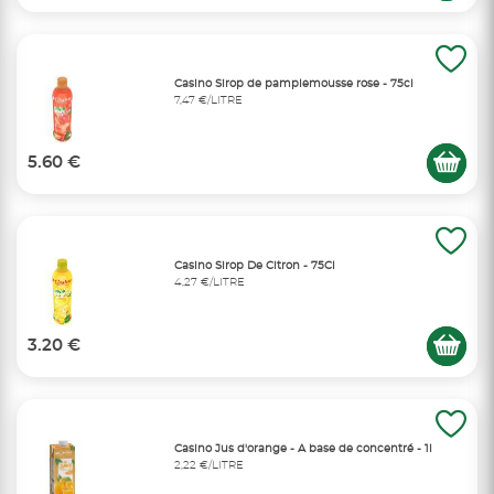
Casino Sirop de pamplemousse rose - 75cl
7,47 €/LITRE
5.60 €
Casino Sirop De Citron - 75Cl
4,27 €/LITRE
3.20 €
Casino Jus d'orange - A base de concentré - 1l
2,22 €/LITRE