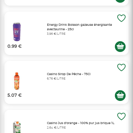
Energy Drink Boisson gazeuse énergisante
avectaurine - 25cl
3,96 €/LITRE
0.99 €
Casino Sirop De Pêche - 75Cl
6,76 €/LITRE
5.07 €
Casino Jus d'orange - 100% pur jus brique 1L
2,64 €/LITRE