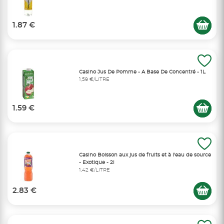
1.87 €
Casino Jus De Pomme - A Base De Concentré - 1L
1,59 €/LITRE
1.59 €
Casino Boisson aux jus de fruits et à l'eau de source
- Exotique - 2l
1,42 €/LITRE
2.83 €