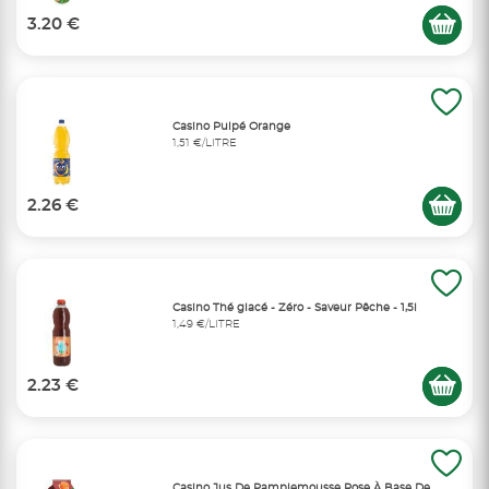
3.20 €
Casino Pulpé Orange
1,51 €/LITRE
2.26 €
Casino Thé glacé - Zéro - Saveur Pêche - 1,5l
1,49 €/LITRE
2.23 €
Casino Jus De Pamplemousse Rose À Base De