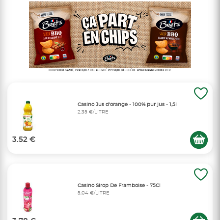
Casino Jus d'orange - 100% pur jus - 1,5l
2,35 €/LITRE
3.52 €
Casino Sirop De Framboise - 75Cl
5,04 €/LITRE