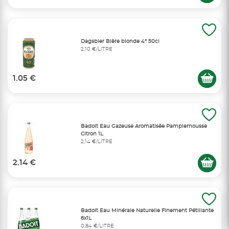
Dagsbier Bière blonde 4° 50cl
2,10 €/LITRE
1.05 €
Badoit Eau Gazeuse Aromatisée Pamplemousse
Citron 1L
2,14 €/LITRE
2.14 €
Badoit Eau Minérale Naturelle Finement Pétillante
6x1L
0,84 €/LITRE