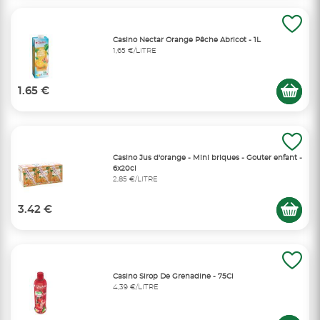
Casino Nectar Orange Pêche Abricot - 1L
1,65 €/LITRE
1.65 €
Casino Jus d'orange - Mini briques - Gouter enfant -
6x20cl
2,85 €/LITRE
3.42 €
Casino Sirop De Grenadine - 75Cl
4,39 €/LITRE