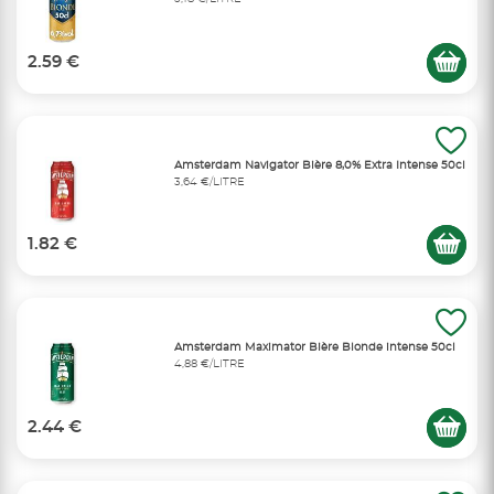
2.59 €
Amsterdam Navigator Bière 8,0% Extra Intense 50cl
3,64 €/LITRE
1.82 €
Amsterdam Maximator Bière Blonde intense 50cl
4,88 €/LITRE
2.44 €