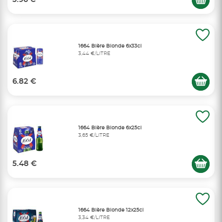
1664 Bière Blonde 6x33cl
3,44 €/LITRE
6.82 €
1664 Bière Blonde 6x25cl
3,65 €/LITRE
5.48 €
1664 Bière Blonde 12x25cl
3,34 €/LITRE