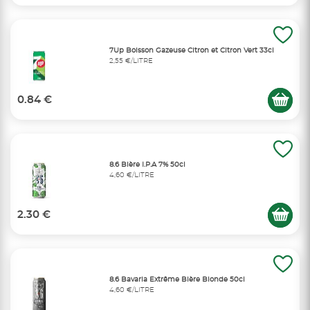
7Up Boisson Gazeuse Citron et Citron Vert 33cl
2,55 €/LITRE
0.84 €
8.6 Bière I.P.A 7% 50cl
4,60 €/LITRE
2.30 €
8.6 Bavaria Extrême Bière Blonde 50cl
4,60 €/LITRE