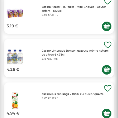
Casino Nectar - 15 Fruits - Mini Briques - Gouter
enfant - 6x20cl
2,66 €/LITRE
3.19 €
Casino Limonade Boisson gazeuse Arôme naturel
de citron 6 x 33cl
2,15 €/LITRE
4.26 €
Casino Jus D'Orange - 100% Pur Jus Brique 2L
2,47 €/LITRE
4.94 €