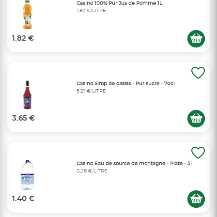
Casino 100% Pur Jus de Pomme 1L
1,82 €/LITRE
1.82 €
Casino Sirop de cassis - Pur sucre - 70cl
5,21 €/LITRE
3.65 €
Casino Eau de source de montagne - Plate - 5l
0,28 €/LITRE
1.40 €