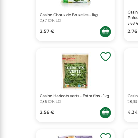
Casino
Casino Choux de Bruxelles - 1kg
Précu
2,57 €/KILO
3,68 
2.57 €
2.76
Casino Haricots verts - Extra fins - 1kg
Casin
2,56 €/KILO
28,93
2.56 €
4.34