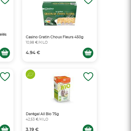
elés
Casino Gratin Choux Fleurs 450g
10,98 €/KILO
4.94 €
Darégal Ail Bio 75g
42,53 €/KILO
3.19 €