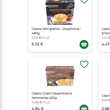
Casino Mini gratins - Dauphinois -
Casin
480g
Eminc
11,08 €/KILO
4,47 
5.32 €
4.47
Casino Gratin Dauphinois à
Casin
l'emmental 450g
3,29 
10,98 €/KILO
4.94 €
2.96