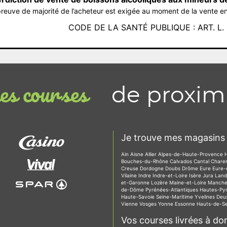
reuve de majorité de l’acheteur est exigée au moment de la vente en
CODE DE LA SANTÉ PUBLIQUE : ART. L. 3
de proxim
s courses
Je trouve mes magasins 
Ain
Aisne
Allier
Alpes-de-Haute-Provence
Bouches-du-Rhône
Calvados
Cantal
Chare
Creuse
Dordogne
Doubs
Drôme
Eure
Eure-
Vilaine
Indre
Indre-et-Loire
Isère
Jura
Lan
et-Garonne
Lozère
Maine-et-Loire
Manch
de-Dôme
Pyrénées-Atlantiques
Hautes-Py
Haute-Savoie
Seine-Maritime
Yvelines
Deu
Vienne
Vosges
Yonne
Essonne
Hauts-de-S
Vos courses livrées à dom