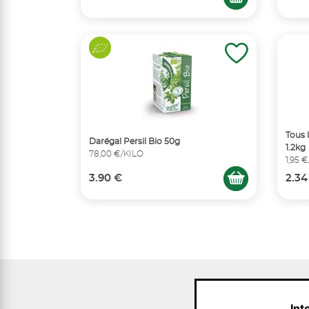
Tous l
Darégal Persil Bio 50g
1.2kg
78,00 €/KILO
1,95 
3.90 €
2.34
Int