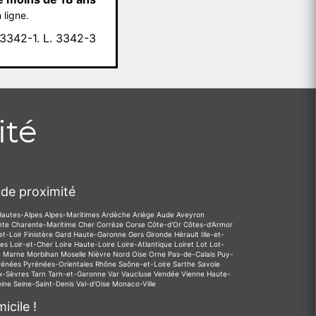
 ligne.
342-1. L. 3342-3
ité
de proximité
Hautes-Alpes
Alpes-Maritimes
Ardèche
Ariège
Aude
Aveyron
nte
Charente-Maritime
Cher
Corrèze
Corse
Côte-d'Or
Côtes-d'Armor
et-Loir
Finistère
Gard
Haute-Garonne
Gers
Gironde
Hérault
Ille-et-
des
Loir-et-Cher
Loire
Haute-Loire
Loire-Atlantique
Loiret
Lot
Lot-
e
Marne
Morbihan
Moselle
Nièvre
Nord
Oise
Orne
Pas-de-Calais
Puy-
rénées
Pyrénées-Orientales
Rhône
Saône-et-Loire
Sarthe
Savoie
x-Sèvres
Tarn
Tarn-et-Garonne
Var
Vaucluse
Vendée
Vienne
Haute-
eine
Seine-Saint-Denis
Val-d'Oise
Monaco-Ville
icile !