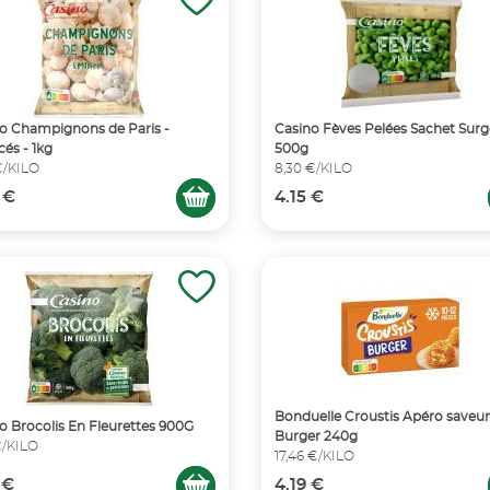
o Champignons de Paris -
Casino Fèves Pelées Sachet Surg
és - 1kg
500g
€/KILO
8,30 €/KILO
 €
4.15 €
Bonduelle Croustis Apéro saveur
o Brocolis En Fleurettes 900G
Burger 240g
€/KILO
17,46 €/KILO
 €
4.19 €