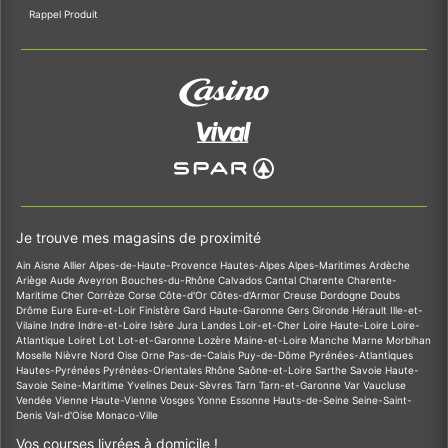
Rappel Produit
Je trouve mes magasins de proximité
Ain
Aisne
Allier
Alpes-de-Haute-Provence
Hautes-Alpes
Alpes-Maritimes
Ardèche
Ariège
Aude
Aveyron
Bouches-du-Rhône
Calvados
Cantal
Charente
Charente-
Maritime
Cher
Corrèze
Corse
Côte-d'Or
Côtes-d'Armor
Creuse
Dordogne
Doubs
Drôme
Eure
Eure-et-Loir
Finistère
Gard
Haute-Garonne
Gers
Gironde
Hérault
Ille-et-
Vilaine
Indre
Indre-et-Loire
Isère
Jura
Landes
Loir-et-Cher
Loire
Haute-Loire
Loire-
Atlantique
Loiret
Lot
Lot-et-Garonne
Lozère
Maine-et-Loire
Manche
Marne
Morbihan
Moselle
Nièvre
Nord
Oise
Orne
Pas-de-Calais
Puy-de-Dôme
Pyrénées-Atlantiques
Hautes-Pyrénées
Pyrénées-Orientales
Rhône
Saône-et-Loire
Sarthe
Savoie
Haute-
Savoie
Seine-Maritime
Yvelines
Deux-Sèvres
Tarn
Tarn-et-Garonne
Var
Vaucluse
Vendée
Vienne
Haute-Vienne
Vosges
Yonne
Essonne
Hauts-de-Seine
Seine-Saint-
Denis
Val-d'Oise
Monaco-Ville
Vos courses livrées à domicile !