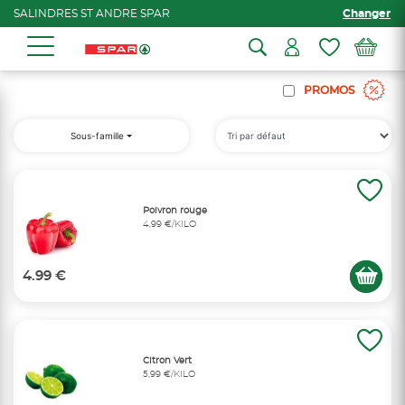
SALINDRES ST ANDRE SPAR
Changer
PROMOS
Sous-famille
Poivron rouge
4,99 €/KILO
4.99 €
Citron Vert
5,99 €/KILO