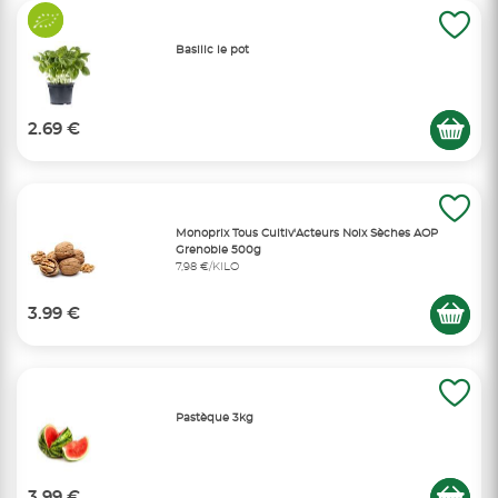
Basilic le pot
2.69 €
Monoprix Tous Cultiv'Acteurs Noix Sèches AOP
Grenoble 500g
7,98 €/KILO
3.99 €
Pastèque 3kg
3.99 €