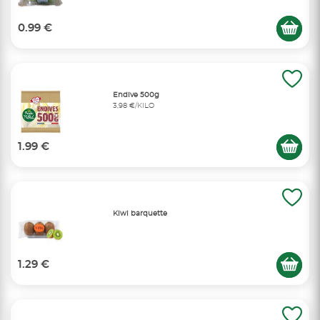
0.99 €
Endive 500g
3,98 €/KILO
1.99 €
Kiwi barquette
1.29 €