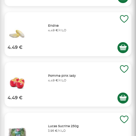
Endive
4,49 €/KILO
4.49 €
Pomme pink lady
4,49 €/KILO
4.49 €
Lucas Sucrine 250g
3,96 €/KILO