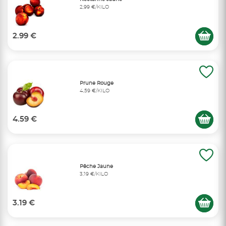
2,99 €/KILO
2.99 €
Prune Rouge
4,59 €/KILO
4.59 €
Pêche Jaune
3,19 €/KILO
3.19 €