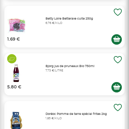
Betty Loire Betterave cuite 250g
6,76 €/KILO
1.69 €
Bjorg jus de pruneaux Bio 750ml
7,73 €/LITRE
5.80 €
Doréoc Pomme de terre spécial frites 2kg
1,85 €/KILO