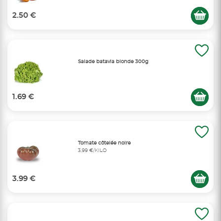
2.50 €
Salade batavia blonde 300g
1.69 €
Tomate côtelée noire
3,99 €/KILO
3.99 €