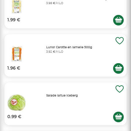
3,98 €/KILO
1.99 €
Lunor Carotte en lamelle 500g
3,92 €/KILO
1.96 €
Salade laitue iceberg
0.99 €