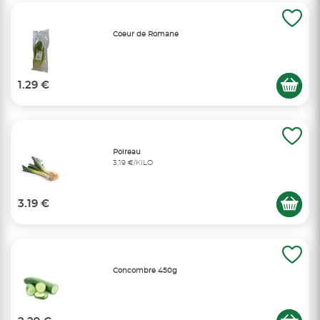
Coeur de Romane
1.29 €
Poireau
3,19 €/KILO
3.19 €
Concombre 450g