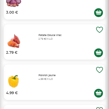
3.00 €
Patate Douce Vrac
2,79 €/KILO
2.79 €
Poivron jaune
4,99 €/KILO
4.99 €