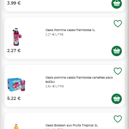
3.99 €
Oasis Pomme cassis framboise 1L
2,27 €/LITRE
2.27 €
Oasis pomme cassis framboise canettes pack
6x33cl
2,64 €/LITRE
5.22 €
Oasis Boisson aux Fruits Tropical 2L