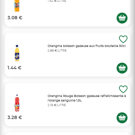
1,54 €/LITRE
3.08 €
Orangina boisson gazeuse aux fruits bouteille 50cl
2,88 €/LITRE
1.44 €
Orangina Rouge Boisson gazeuse rafraîchissante à
l'orange sanguine 1,5L
2,19 €/LITRE
3.28 €