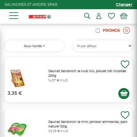
SALINDRES ST ANDRE SPAR
Changer
PROMOS
Sous-famille
Daunat Sandwich le club XXL poulet roti crudités
230g
14,57 €/KILO
3.35 €
Daunat Sandwich le mini jambon emmental, pain
nature 130g
20,23 €/KILO