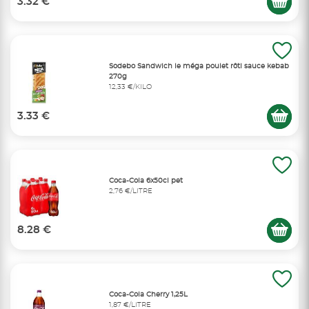
3.32 €
Sodebo Sandwich le méga poulet rôti sauce kebab
270g
12,33 €/KILO
3.33 €
Coca-Cola 6x50cl pet
2,76 €/LITRE
8.28 €
Coca-Cola Cherry 1,25L
1,87 €/LITRE