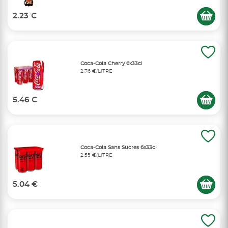
2.23 €
Coca-Cola Cherry 6x33cl
2,76 €/LITRE
5.46 €
Coca-Cola Sans Sucres 6x33cl
2,55 €/LITRE
5.04 €