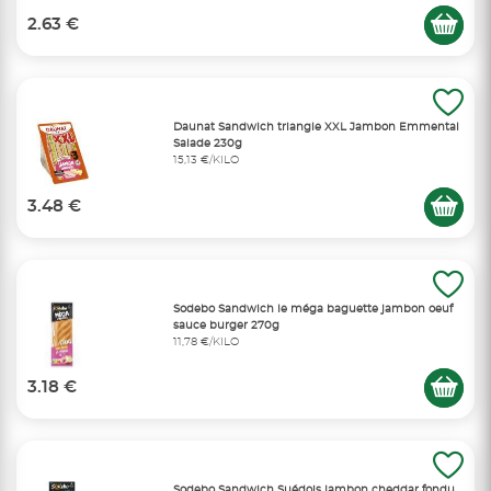
2.63 €
Daunat Sandwich triangle XXL Jambon Emmental
Salade 230g
15,13 €/KILO
3.48 €
Sodebo Sandwich le méga baguette jambon oeuf
sauce burger 270g
11,78 €/KILO
3.18 €
Sodebo Sandwich Suédois jambon cheddar fondu