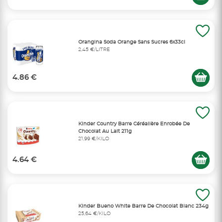
Orangina Soda Orange Sans Sucres 6x33cl
2,45 €/LITRE
4.86 €
Kinder Country Barre Céréalière Enrobée De
Chocolat Au Lait 211g
21,99 €/KILO
4.64 €
Kinder Bueno White Barre De Chocolat Blanc 234g
25,64 €/KILO