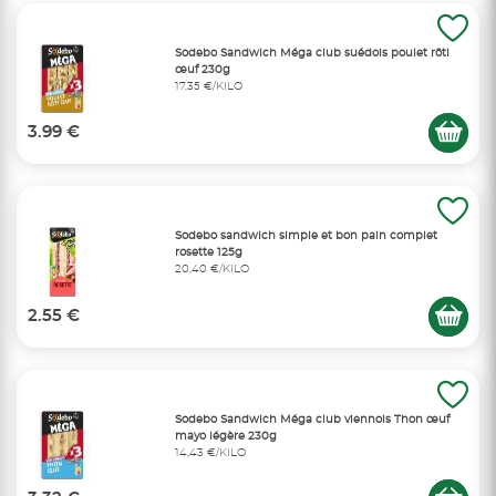
Sodebo Sandwich Méga club suédois poulet rôti
œuf 230g
17,35 €/KILO
3.99 €
Sodebo sandwich simple et bon pain complet
rosette 125g
20,40 €/KILO
2.55 €
Sodebo Sandwich Méga club viennois Thon œuf
mayo légère 230g
14,43 €/KILO