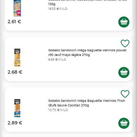
135g
19,33 €/KILO
2.61 €
Sodebo Sandwich Méga baguette viennois poulet
rôti œuf mayo légère 270g
9,93 €/KILO
2.68 €
Sodebo Sandwich Méga Baguette Viennois Thon
Œufs Sauce Cocktail 270g
10,70 €/KILO
2.89 €