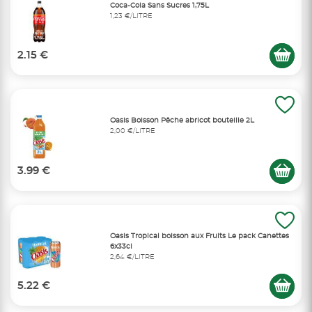
Coca-Cola Sans Sucres 1,75L
1,23 €/LITRE
2.15 €
Oasis Boisson Pêche abricot bouteille 2L
2,00 €/LITRE
3.99 €
Oasis Tropical boisson aux Fruits Le pack Canettes
6x33cl
2,64 €/LITRE
5.22 €