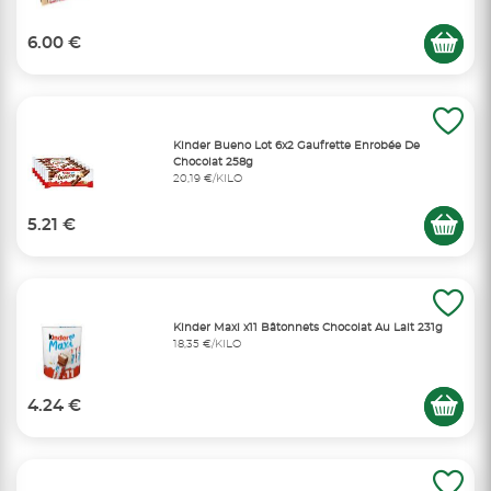
6.00 €
Kinder Bueno Lot 6x2 Gaufrette Enrobée De
Chocolat 258g
20,19 €/KILO
5.21 €
Kinder Maxi x11 Bâtonnets Chocolat Au Lait 231g
18,35 €/KILO
4.24 €