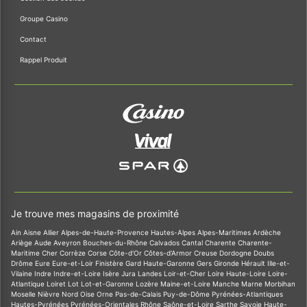
Groupe Casino
Contact
Rappel Produit
Je trouve mes magasins de proximité
Ain
Aisne
Allier
Alpes-de-Haute-Provence
Hautes-Alpes
Alpes-Maritimes
Ardèche
Ariège
Aude
Aveyron
Bouches-du-Rhône
Calvados
Cantal
Charente
Charente-
Maritime
Cher
Corrèze
Corse
Côte-d'Or
Côtes-d'Armor
Creuse
Dordogne
Doubs
Drôme
Eure
Eure-et-Loir
Finistère
Gard
Haute-Garonne
Gers
Gironde
Hérault
Ille-et-
Vilaine
Indre
Indre-et-Loire
Isère
Jura
Landes
Loir-et-Cher
Loire
Haute-Loire
Loire-
Atlantique
Loiret
Lot
Lot-et-Garonne
Lozère
Maine-et-Loire
Manche
Marne
Morbihan
Moselle
Nièvre
Nord
Oise
Orne
Pas-de-Calais
Puy-de-Dôme
Pyrénées-Atlantiques
Hautes-Pyrénées
Pyrénées-Orientales
Rhône
Saône-et-Loire
Sarthe
Savoie
Haute-