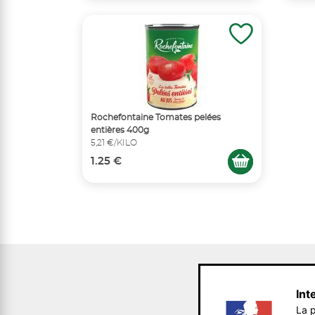
Rochefontaine Tomates pelées
entières 400g
5,21 €/KILO
1.25 €
Int
La p