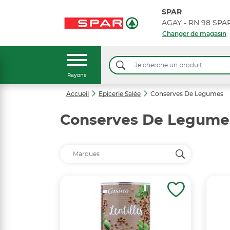
SPAR
AGAY - RN 98 SP
Changer de magasin
Rayons
Accueil
Epicerie Salée
Conserves De Legumes
Conserves De Legume