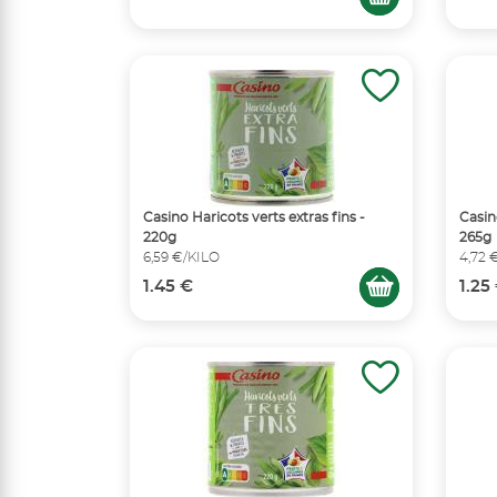
Casino Haricots verts extras fins -
Casin
220g
265g
6,59 €/KILO
4,72 
1.45 €
1.25