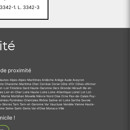
342-1. L. 3342-3
ité
de proximité
Hautes-Alpes
Alpes-Maritimes
Ardèche
Ariège
Aude
Aveyron
nte
Charente-Maritime
Cher
Corrèze
Corse
Côte-d'Or
Côtes-d'Armor
et-Loir
Finistère
Gard
Haute-Garonne
Gers
Gironde
Hérault
Ille-et-
des
Loir-et-Cher
Loire
Haute-Loire
Loire-Atlantique
Loiret
Lot
Lot-
e
Marne
Morbihan
Moselle
Nièvre
Nord
Oise
Orne
Pas-de-Calais
Puy-
rénées
Pyrénées-Orientales
Rhône
Saône-et-Loire
Sarthe
Savoie
x-Sèvres
Tarn
Tarn-et-Garonne
Var
Vaucluse
Vendée
Vienne
Haute-
eine
Seine-Saint-Denis
Val-d'Oise
Monaco-Ville
icile !