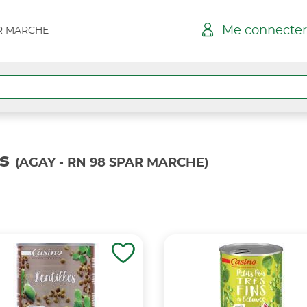
Me connecter
AR MARCHE
s
(AGAY - RN 98 SPAR MARCHE)