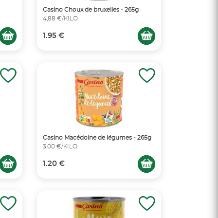
Casino Choux de bruxelles - 265g
4,88 €/KILO
1.95 €
Casino Macédoine de légumes - 265g
3,00 €/KILO
1.20 €