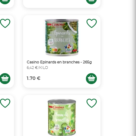
Casino Epinards en branches - 265g
6,42 €/KILO
1.70 €