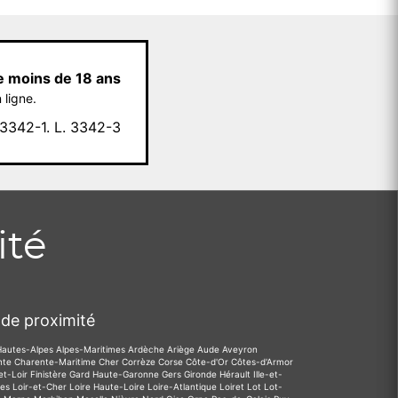
e moins de 18 ans
 ligne.
342-1. L. 3342-3
ité
de proximité
Hautes-Alpes
Alpes-Maritimes
Ardèche
Ariège
Aude
Aveyron
nte
Charente-Maritime
Cher
Corrèze
Corse
Côte-d'Or
Côtes-d'Armor
et-Loir
Finistère
Gard
Haute-Garonne
Gers
Gironde
Hérault
Ille-et-
des
Loir-et-Cher
Loire
Haute-Loire
Loire-Atlantique
Loiret
Lot
Lot-