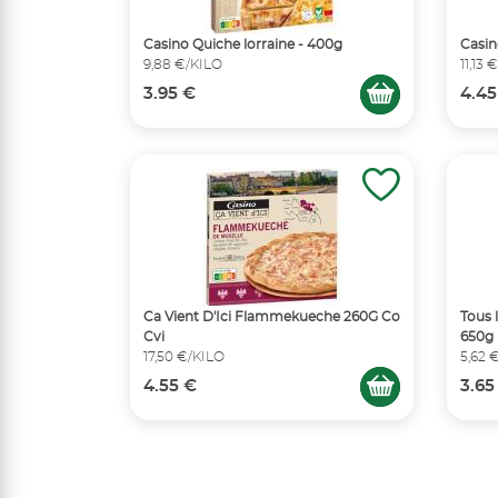
Casino Quiche lorraine - 400g
Casin
9,88 €/KILO
11,13 
3.95 €
4.45
Ca Vient D'Ici Flammekueche 260G Co
Tous 
Cvi
650g
17,50 €/KILO
5,62 
4.55 €
3.65