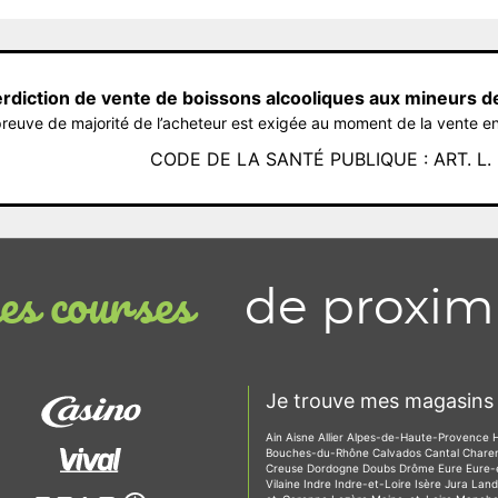
erdiction de vente de boissons alcooliques aux mineurs d
reuve de majorité de l’acheteur est exigée au moment de la vente en
CODE DE LA SANTÉ PUBLIQUE : ART. L. 3
de proxim
s courses
Je trouve mes magasins 
Ain
Aisne
Allier
Alpes-de-Haute-Provence
Bouches-du-Rhône
Calvados
Cantal
Chare
Creuse
Dordogne
Doubs
Drôme
Eure
Eure-
Vilaine
Indre
Indre-et-Loire
Isère
Jura
Lan