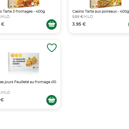
o Tarte 3 fromages - 400g
Casino Tarte aux poireaux - 400g
€/KILO
9,88 €/KILO
 €
3.95 €
les jours Feuilleté au fromage x10
€/KILO
 €