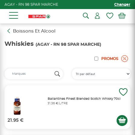
AGAY - RN 98 SPAR MARCHE
Changer
Boissons Et Alcool
Whiskies
(AGAY - RN 98 SPAR MARCHE)
PROMOS
Ballantines Finest Blended Scotch Whisky 70cl
31,36 €/LITRE
21.95 €