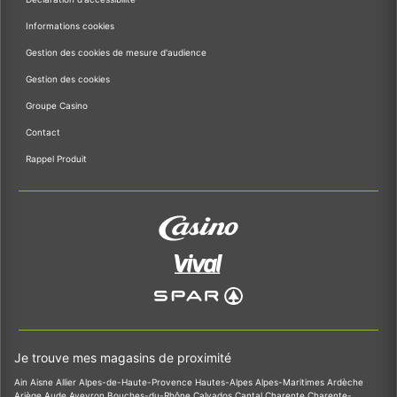
Informations cookies
Gestion des cookies de mesure d'audience
Gestion des cookies
Groupe Casino
Contact
Rappel Produit
Je trouve mes magasins de proximité
Ain
Aisne
Allier
Alpes-de-Haute-Provence
Hautes-Alpes
Alpes-Maritimes
Ardèche
Ariège
Aude
Aveyron
Bouches-du-Rhône
Calvados
Cantal
Charente
Charente-