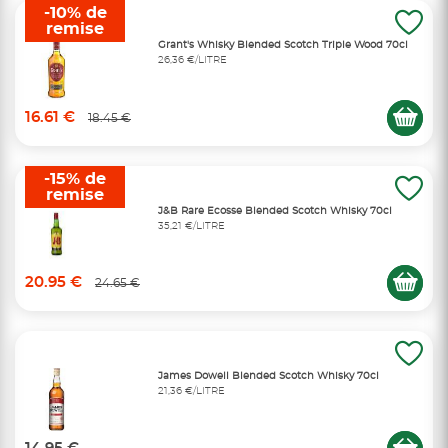
-10% de
remise
Grant's Whisky Blended Scotch Triple Wood 70cl
26,36 €/LITRE
16.61 €
18.45 €
-15% de
remise
J&B Rare Ecosse Blended Scotch Whisky 70cl
35,21 €/LITRE
20.95 €
24.65 €
James Dowell Blended Scotch Whisky 70cl
21,36 €/LITRE