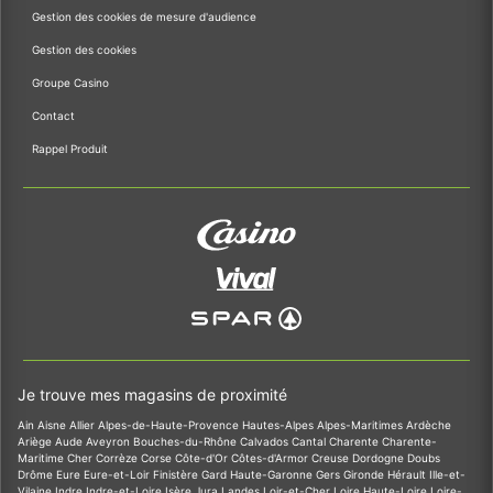
Gestion des cookies de mesure d'audience
Gestion des cookies
Groupe Casino
Contact
Rappel Produit
Je trouve mes magasins de proximité
Ain
Aisne
Allier
Alpes-de-Haute-Provence
Hautes-Alpes
Alpes-Maritimes
Ardèche
Ariège
Aude
Aveyron
Bouches-du-Rhône
Calvados
Cantal
Charente
Charente-
Maritime
Cher
Corrèze
Corse
Côte-d'Or
Côtes-d'Armor
Creuse
Dordogne
Doubs
Drôme
Eure
Eure-et-Loir
Finistère
Gard
Haute-Garonne
Gers
Gironde
Hérault
Ille-et-
Vilaine
Indre
Indre-et-Loire
Isère
Jura
Landes
Loir-et-Cher
Loire
Haute-Loire
Loire-