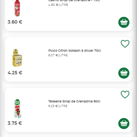
Casino Sirop De Grenadine - 75Cl
4,80 €/LITRE
3.60 €
Pulco Citron boisson à diluer 70cl
6,07 €/LITRE
4.25 €
Teisseire Sirop de Grenadine 60cl
6,25 €/LITRE
3.75 €