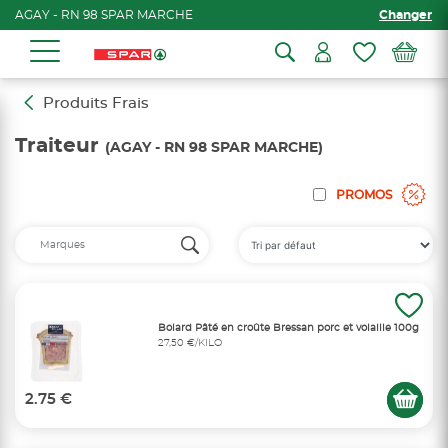
AGAY - RN 98 SPAR MARCHE
Changer
Produits Frais
Traiteur
(AGAY - RN 98 SPAR MARCHE)
PROMOS
Bolard Pâté en croûte Bressan porc et volaille 100g
27,50 €/KILO
2.75 €