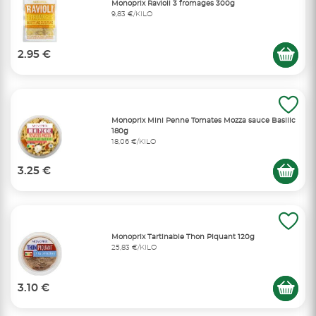
Monoprix Ravioli 3 fromages 300g
9,83 €/KILO
2.95 €
Monoprix Mini Penne Tomates Mozza sauce Basilic
180g
18,06 €/KILO
3.25 €
Monoprix Tartinable Thon Piquant 120g
25,83 €/KILO
3.10 €