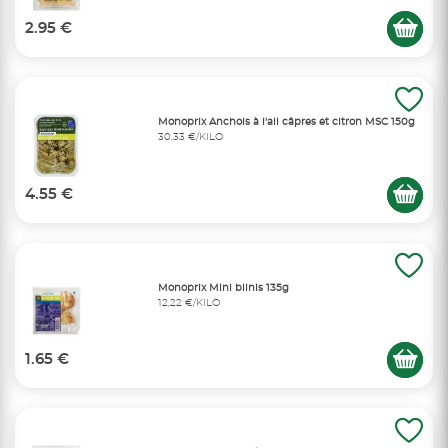
2.95 €
Monoprix Anchois à l'ail câpres et citron MSC 150g
30,33 €/KILO
4.55 €
Monoprix Mini blinis 135g
12,22 €/KILO
1.65 €