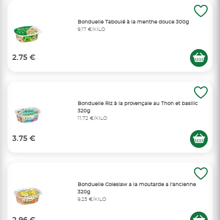
Bonduelle Taboulé à la menthe douce 300g
9,17 €/KILO
2.75 €
Bonduelle Riz à la provençale au Thon et basilic
320g
11,72 €/KILO
3.75 €
Bonduelle Coleslaw a la moutarde a l'ancienne
320g
9,25 €/KILO