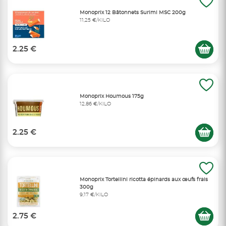
Monoprix 12 Bâtonnets Surimi MSC 200g
11,25 €/KILO
2.25 €
Monoprix Houmous 175g
12,86 €/KILO
2.25 €
Monoprix Tortellini ricotta épinards aux œufs frais
300g
9,17 €/KILO
2.75 €