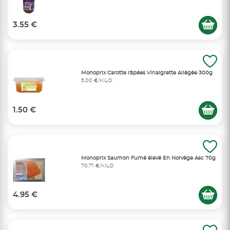
3.55 €
Monoprix Carotte râpées Vinaigrette Allégée 300g
5,00 €/KILO
1.50 €
Monoprix Saumon Fumé élevé En Norvège Asc 70g
70,71 €/KILO
4.95 €