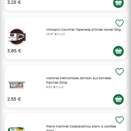
3.25 €
Monoprix Gourmet Tapenade d'Olives Noires 150g
25,67 €/KILO
3.85 €
Martinet Piémontaise Jambon aux tomates
fraîches 300g
8,50 €/KILO
2.55 €
Pierre Martinet Coleslaw/chou blanc & carottes