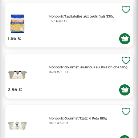
Monoprix Tagliatelles aux œufs frais 350g
5,57 €/KILO
1.95 €
Monoprix Gourmet Houmous au Pois Chiche 180g
16,39 €/KILO
2.95 €
Monoprix Gourmet Tzatziki Feta 180g
18,06 €/KILO