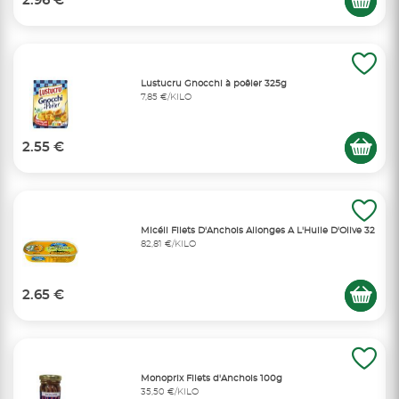
2.96 €
Lustucru Gnocchi à poêler 325g
7,85 €/KILO
2.55 €
Micéli Filets D'Anchois Allonges A L'Huile D'Olive 32
82,81 €/KILO
2.65 €
Monoprix Filets d'Anchois 100g
35,50 €/KILO