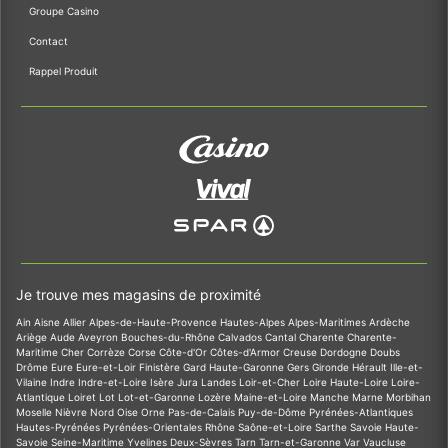
Groupe Casino
Contact
Rappel Produit
Je trouve mes magasins de proximité
Ain
Aisne
Allier
Alpes-de-Haute-Provence
Hautes-Alpes
Alpes-Maritimes
Ardèche
Ariège
Aude
Aveyron
Bouches-du-Rhône
Calvados
Cantal
Charente
Charente-
Maritime
Cher
Corrèze
Corse
Côte-d'Or
Côtes-d'Armor
Creuse
Dordogne
Doubs
Drôme
Eure
Eure-et-Loir
Finistère
Gard
Haute-Garonne
Gers
Gironde
Hérault
Ille-et-
Vilaine
Indre
Indre-et-Loire
Isère
Jura
Landes
Loir-et-Cher
Loire
Haute-Loire
Loire-
Atlantique
Loiret
Lot
Lot-et-Garonne
Lozère
Maine-et-Loire
Manche
Marne
Morbihan
Moselle
Nièvre
Nord
Oise
Orne
Pas-de-Calais
Puy-de-Dôme
Pyrénées-Atlantiques
Hautes-Pyrénées
Pyrénées-Orientales
Rhône
Saône-et-Loire
Sarthe
Savoie
Haute-
Savoie
Seine-Maritime
Yvelines
Deux-Sèvres
Tarn
Tarn-et-Garonne
Var
Vaucluse