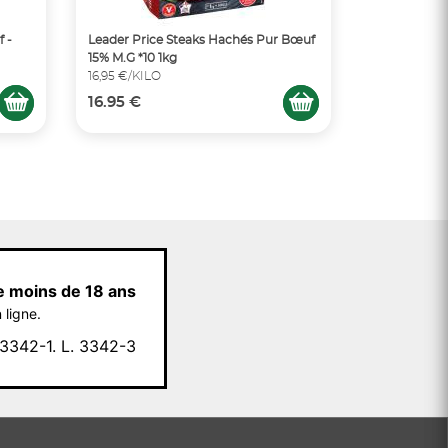
 -
Leader Price Steaks Hachés Pur Bœuf
15% M.G *10 1kg
16,95 €/KILO
16.95 €
e moins de 18 ans
 ligne.
342-1. L. 3342-3