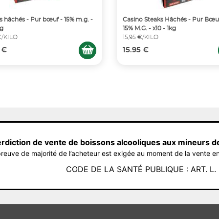
s hâchés - Pur bœuf - 15% m.g. -
Casino Steaks Hâchés - Pur Bœuf
0g
15% M.G. - x10 - 1kg
€/KILO
15,95 €/KILO
 €
15.95 €
erdiction de vente de boissons alcooliques aux mineurs d
reuve de majorité de l’acheteur est exigée au moment de la vente en
CODE DE LA SANTÉ PUBLIQUE : ART. L. 3