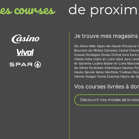
de proxim
s courses
Je trouve mes magasins 
Ain
Aisne
Allier
Alpes-de-Haute-Provence
Bouches-du-Rhône
Calvados
Cantal
Chare
Creuse
Dordogne
Doubs
Drôme
Eure
Eure-
Vilaine
Indre
Indre-et-Loire
Isère
Jura
Lan
et-Garonne
Lozère
Maine-et-Loire
Manch
de-Dôme
Pyrénées-Atlantiques
Hautes-Py
Haute-Savoie
Seine-Maritime
Yvelines
Deu
Vienne
Vosges
Yonne
Essonne
Hauts-de-S
Vos courses livrées à dom
Découvrir nos modes de livrais