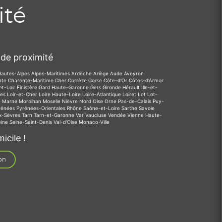
ité
de proximité
Hautes-Alpes
Alpes-Maritimes
Ardèche
Ariège
Aude
Aveyron
nte
Charente-Maritime
Cher
Corrèze
Corse
Côte-d'Or
Côtes-d'Armor
et-Loir
Finistère
Gard
Haute-Garonne
Gers
Gironde
Hérault
Ille-et-
des
Loir-et-Cher
Loire
Haute-Loire
Loire-Atlantique
Loiret
Lot
Lot-
e
Marne
Morbihan
Moselle
Nièvre
Nord
Oise
Orne
Pas-de-Calais
Puy-
rénées
Pyrénées-Orientales
Rhône
Saône-et-Loire
Sarthe
Savoie
x-Sèvres
Tarn
Tarn-et-Garonne
Var
Vaucluse
Vendée
Vienne
Haute-
eine
Seine-Saint-Denis
Val-d'Oise
Monaco-Ville
icile !
on