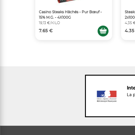
Casino Steaks Hâchés - Pur Bœuf -
Steak
15% M.G. - 4X100G
2x10
19,13 €/KILO
4,35 
7.65 €
4.35
Int
La p