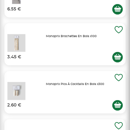
6.55 €
Monoprix Brochettes En Bois x100
3.45 €
Monoprix Pics À Cocktails En Bois x300
2.60 €