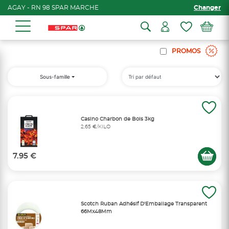
AGAY - RN 98 SPAR MARCHE
Changer
PROMOS
Sous-famille
Casino Charbon de Bois 3kg
2,65 €/KILO
7.95 €
Scotch Ruban Adhésif D'Emballage Transparent
66Mx48Mm