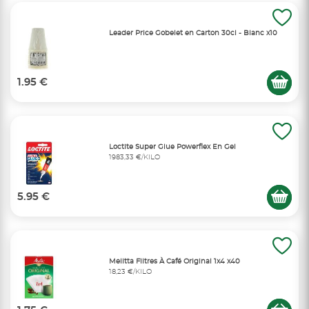
Leader Price Gobelet en Carton 30cl - Blanc x10
1.95 €
Loctite Super Glue Powerflex En Gel
1983,33 €/KILO
5.95 €
Melitta Filtres À Café Original 1x4 x40
18,23 €/KILO