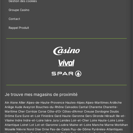
Gestion des cookies
Groupe Casino
Contact
Rappel Produit
Je trouve mes magasins de proximité
Ain
Aisne
Allier
Alpes-de-Haute-Provence
Hautes-Alpes
Alpes-Maritimes
Ardèche
Ariège
Aude
Aveyron
Bouches-du-Rhône
Calvados
Cantal
Charente
Charente-
Maritime
Cher
Corrèze
Corse
Côte-d'Or
Côtes-d'Armor
Creuse
Dordogne
Doubs
Drôme
Eure
Eure-et-Loir
Finistère
Gard
Haute-Garonne
Gers
Gironde
Hérault
Ille-et-
Vilaine
Indre
Indre-et-Loire
Isère
Jura
Landes
Loir-et-Cher
Loire
Haute-Loire
Loire-
Atlantique
Loiret
Lot
Lot-et-Garonne
Lozère
Maine-et-Loire
Manche
Marne
Morbihan
Moselle
Nièvre
Nord
Oise
Orne
Pas-de-Calais
Puy-de-Dôme
Pyrénées-Atlantiques