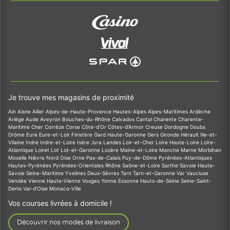
Je trouve mes magasins de proximité
Ain
Aisne
Allier
Alpes-de-Haute-Provence
Hautes-Alpes
Alpes-Maritimes
Ardèche
Ariège
Aude
Aveyron
Bouches-du-Rhône
Calvados
Cantal
Charente
Charente-
Maritime
Cher
Corrèze
Corse
Côte-d'Or
Côtes-d'Armor
Creuse
Dordogne
Doubs
Drôme
Eure
Eure-et-Loir
Finistère
Gard
Haute-Garonne
Gers
Gironde
Hérault
Ille-et-
Vilaine
Indre
Indre-et-Loire
Isère
Jura
Landes
Loir-et-Cher
Loire
Haute-Loire
Loire-
Atlantique
Loiret
Lot
Lot-et-Garonne
Lozère
Maine-et-Loire
Manche
Marne
Morbihan
Moselle
Nièvre
Nord
Oise
Orne
Pas-de-Calais
Puy-de-Dôme
Pyrénées-Atlantiques
Hautes-Pyrénées
Pyrénées-Orientales
Rhône
Saône-et-Loire
Sarthe
Savoie
Haute-
Savoie
Seine-Maritime
Yvelines
Deux-Sèvres
Tarn
Tarn-et-Garonne
Var
Vaucluse
Vendée
Vienne
Haute-Vienne
Vosges
Yonne
Essonne
Hauts-de-Seine
Seine-Saint-
Denis
Val-d'Oise
Monaco-Ville
Vos courses livrées à domicile !
Découvrir nos modes de livraison