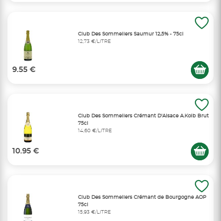
Club Des Sommeliers Saumur 12,5% - 75cl
12,73 €/LITRE
9.55 €
Club Des Sommeliers Crémant D'Alsace A.Kolb Brut
75cl
14,60 €/LITRE
10.95 €
Club Des Sommeliers Crémant de Bourgogne AOP
75cl
15,93 €/LITRE