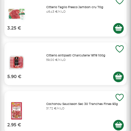
Citterio Taglio Fresco Jambon cru 70g
46,43 €/KILO
3.25 €
Citterio Antipasti Charcuterie 1878 100g
59,00 €/KILO
5.90 €
Cochonou Saucisson Sec 30 Tranches Fines 93g
31,72 €/KILO
2.95 €