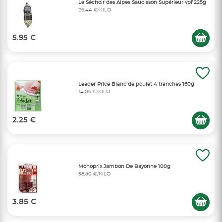
Le Séchoir des Alpes Saucisson Supérieur vpf 225g
26,44 €/KILO
5.95 €
Leader Price Blanc de poulet 4 tranches 160g
14,06 €/KILO
2.25 €
Monoprix Jambon De Bayonne 100g
38,50 €/KILO
3.85 €