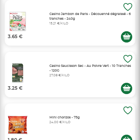
Casino Jambon de Paris - Découenné dégraissé - 6
tranches - 240g
15,21 €/KILO
3.65 €
Casino Saucisson Sec - Au Poivre Vert - 10 Tranches
- 120G
27,08 €/KILO
3.25 €
Mini chorizos - 75g
24,00 €/KILO