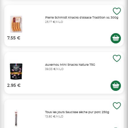
Pierre Schmidt Knacks d'Alsace Tradition x4 300g
25,17 €/KILO
7.55 €
Auvernou Mini Snacks Nature 75G
39,33 €/KILO
2.95 €
Tous les jours Saucisse sèche pur porc 250g
13,80 €/KILO