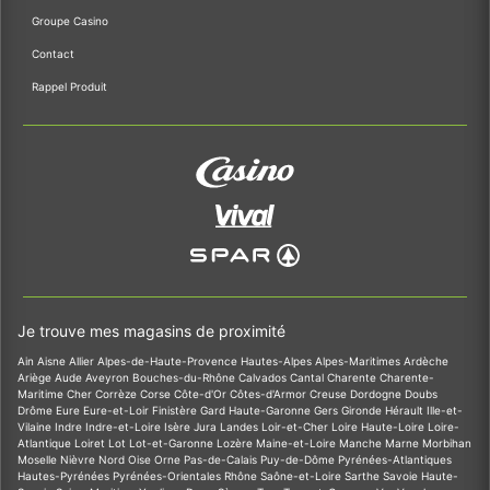
Groupe Casino
Contact
Rappel Produit
Je trouve mes magasins de proximité
Ain
Aisne
Allier
Alpes-de-Haute-Provence
Hautes-Alpes
Alpes-Maritimes
Ardèche
Ariège
Aude
Aveyron
Bouches-du-Rhône
Calvados
Cantal
Charente
Charente-
Maritime
Cher
Corrèze
Corse
Côte-d'Or
Côtes-d'Armor
Creuse
Dordogne
Doubs
Drôme
Eure
Eure-et-Loir
Finistère
Gard
Haute-Garonne
Gers
Gironde
Hérault
Ille-et-
Vilaine
Indre
Indre-et-Loire
Isère
Jura
Landes
Loir-et-Cher
Loire
Haute-Loire
Loire-
Atlantique
Loiret
Lot
Lot-et-Garonne
Lozère
Maine-et-Loire
Manche
Marne
Morbihan
Moselle
Nièvre
Nord
Oise
Orne
Pas-de-Calais
Puy-de-Dôme
Pyrénées-Atlantiques
Hautes-Pyrénées
Pyrénées-Orientales
Rhône
Saône-et-Loire
Sarthe
Savoie
Haute-