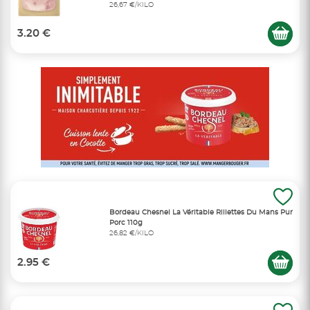
26,67 €/KILO
3.20 €
Bordeau Chesnel La Véritable Rillettes Du Mans Pur
Porc 110g
26,82 €/KILO
2.95 €