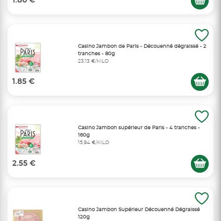
1.80 €
Casino Jambon de Paris - Découenné dégraissé - 2
tranches - 80g
23,13 €/KILO
1.85 €
Casino Jambon supérieur de Paris - 4 tranches -
160g
15,94 €/KILO
2.55 €
Casino Jambon Supérieur Découenné Dégraissé
120g