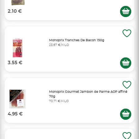
2.10 €
Monoprix Tranches De Bacon 150g
23,67 €/KILO
3.55 €
Monoprix Gourmet Jambon de Parme AOP affiné
70g
70,71 €/KILO
4.95 €