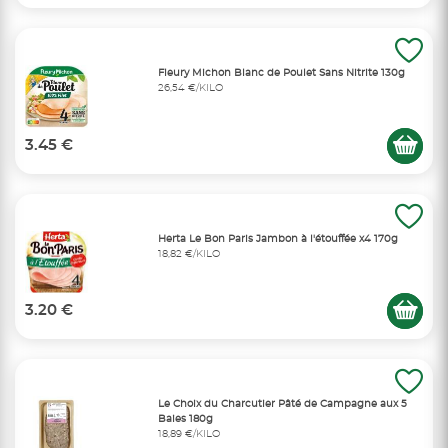
Fleury Michon Blanc de Poulet Sans Nitrite 130g
26,54 €/KILO
3.45 €
Herta Le Bon Paris Jambon à l'étouffée x4 170g
18,82 €/KILO
3.20 €
Le Choix du Charcutier Pâté de Campagne aux 5
Baies 180g
18,89 €/KILO