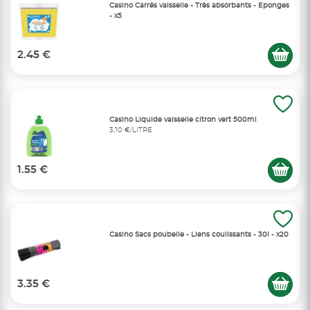
Casino Carrés vaisselle - Très absorbants - Eponges
- x5
2.45 €
Casino Liquide vaisselle citron vert 500ml
3,10 €/LITRE
1.55 €
Casino Sacs poubelle - Liens coulissants - 30l - x20
3.35 €