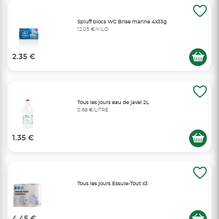
Spluff blocs WC Brise marine 4x33g
12,05 €/KILO
2.35 €
Tous les jours eau de javel 2L
0,68 €/LITRE
1.35 €
Tous les jours Essuie-Tout x3
4.45 €