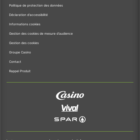
Politique de protection des données
Déclaration d'accessibilité
Informations cookies
Gestion des cookies de mesure d'audience
Gestion des cookies
Groupe Casino
Contact
Rappel Produit