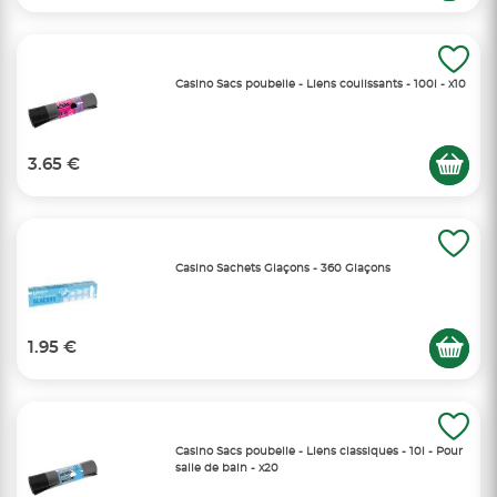
Casino Sacs poubelle - Liens coulissants - 100l - x10
3.65 €
Casino Sachets Glaçons - 360 Glaçons
1.95 €
Casino Sacs poubelle - Liens classiques - 10l - Pour
salle de bain - x20