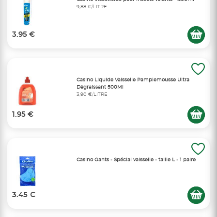
9,88 €/LITRE
3.95 €
Casino Liquide Vaisselle Pamplemousse Ultra
Dégraissant 500Ml
3,90 €/LITRE
1.95 €
Casino Gants - Spécial vaisselle - taille L - 1 paire
3.45 €