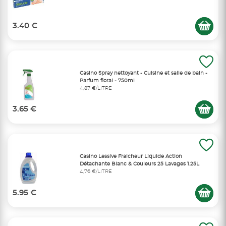
3.40 €
Casino Spray nettoyant - Cuisine et salle de bain -
Parfum floral - 750ml
4,87 €/LITRE
3.65 €
Casino Lessive Fraicheur Liquide Action
Détachante Blanc & Couleurs 25 Lavages 1.25L
4,76 €/LITRE
5.95 €