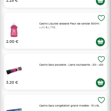
2.25 €
Casino Liquide vaisselle Fleur de cerisier 500ml
4,00 €/LITRE
2.00 €
Casino Sacs poubelle - Liens coulissants - 20l - x20
3.20 €
Casino Sacs congélation grand modèle - 15 x 6L