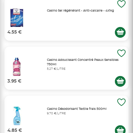
Casino Sel régénérant - Anti-calcaire - 4x1kg
4.55 €
Casino Adoucissant Concentré Peaux Sensibles
750Ml
5,27 €/LITRE
3.95 €
Casino Désodorisant Textile frais 500ml
9,70 €/LITRE
4.85 €