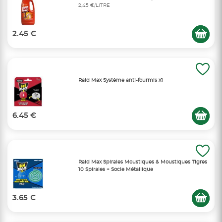
2,45 €/LITRE
2.45 €
Raid Max Système anti-fourmis x1
6.45 €
Raid Max Spirales Moustiques & Moustiques Tigres
10 Spirales + Socle Métallique
3.65 €