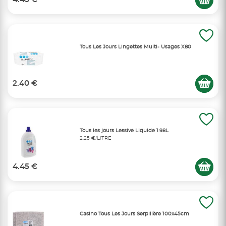
Tous Les Jours Lingettes Multi- Usages X80
2.40 €
Tous les jours Lessive Liquide 1.98L
2,25 €/LITRE
4.45 €
Casino Tous Les Jours Serpillère 100x45cm