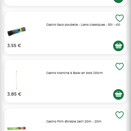
Casino Sacs poubelle - Liens classiques - 50l - x10
3.55 €
Casino Manche à Balai en bois 120cm
3.85 €
Casino Film étirable 2en1 20m - 20m