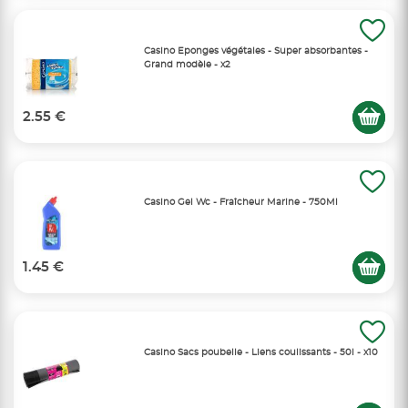
Casino Eponges végétales - Super absorbantes -
Grand modèle - x2
2.55 €
Casino Gel Wc - Fraîcheur Marine - 750Ml
1.45 €
Casino Sacs poubelle - Liens coulissants - 50l - x10