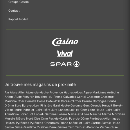
Groupe Casino
Contact
Rappel Produit
Je trouve mes magasins de proximité
Ain
Aisne
Allier
Alpes-de-Haute-Provence
Hautes-Alpes
Alpes-Maritimes
Ardèche
Ariège
Aude
Aveyron
Bouches-du-Rhône
Calvados
Cantal
Charente
Charente-
Maritime
Cher
Corrèze
Corse
Côte-d'Or
Côtes-d'Armor
Creuse
Dordogne
Doubs
Drôme
Eure
Eure-et-Loir
Finistère
Gard
Haute-Garonne
Gers
Gironde
Hérault
Ille-et-
Vilaine
Indre
Indre-et-Loire
Isère
Jura
Landes
Loir-et-Cher
Loire
Haute-Loire
Loire-
Atlantique
Loiret
Lot
Lot-et-Garonne
Lozère
Maine-et-Loire
Manche
Marne
Morbihan
Moselle
Nièvre
Nord
Oise
Orne
Pas-de-Calais
Puy-de-Dôme
Pyrénées-Atlantiques
Hautes-Pyrénées
Pyrénées-Orientales
Rhône
Saône-et-Loire
Sarthe
Savoie
Haute-
Savoie
Seine-Maritime
Yvelines
Deux-Sèvres
Tarn
Tarn-et-Garonne
Var
Vaucluse