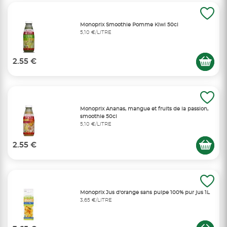
Monoprix Smoothie Pomme Kiwi 50cl
5,10 €/LITRE
2.55 €
Monoprix Ananas, mangue et fruits de la passion,
smoothie 50cl
5,10 €/LITRE
2.55 €
Monoprix Jus d'orange sans pulpe 100% pur jus 1L
3,65 €/LITRE