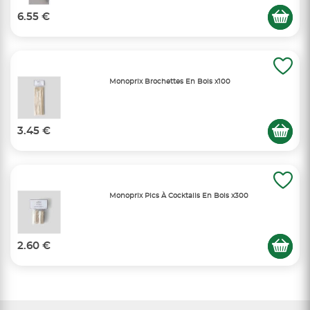
6.55 €
Monoprix Brochettes En Bois x100
3.45 €
Monoprix Pics À Cocktails En Bois x300
2.60 €