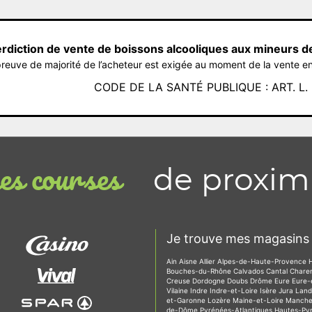
erdiction de vente de boissons alcooliques aux mineurs d
reuve de majorité de l’acheteur est exigée au moment de la vente en
CODE DE LA SANTÉ PUBLIQUE : ART. L. 3
de proxim
s courses
Je trouve mes magasins 
Ain
Aisne
Allier
Alpes-de-Haute-Provence
Bouches-du-Rhône
Calvados
Cantal
Chare
Creuse
Dordogne
Doubs
Drôme
Eure
Eure-
Vilaine
Indre
Indre-et-Loire
Isère
Jura
Lan
et-Garonne
Lozère
Maine-et-Loire
Manch
de-Dôme
Pyrénées-Atlantiques
Hautes-Py