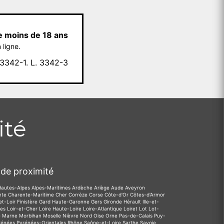
e moins de 18 ans
 ligne.
342-1. L. 3342-3
ité
de proximité
Hautes-Alpes
Alpes-Maritimes
Ardèche
Ariège
Aude
Aveyron
nte
Charente-Maritime
Cher
Corrèze
Corse
Côte-d'Or
Côtes-d'Armor
et-Loir
Finistère
Gard
Haute-Garonne
Gers
Gironde
Hérault
Ille-et-
des
Loir-et-Cher
Loire
Haute-Loire
Loire-Atlantique
Loiret
Lot
Lot-
e
Marne
Morbihan
Moselle
Nièvre
Nord
Oise
Orne
Pas-de-Calais
Puy-
rénées
Pyrénées-Orientales
Rhône
Saône-et-Loire
Sarthe
Savoie