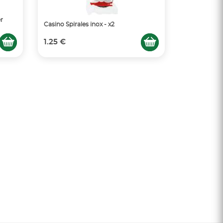
r
Casino Spirales inox - x2
1.25 €