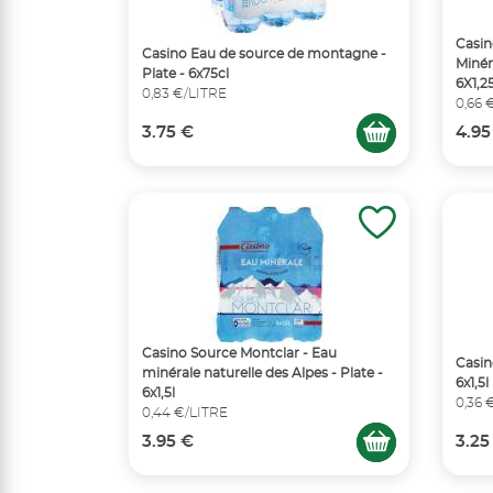
Casin
Casino Eau de source de montagne -
Minér
Plate - 6x75cl
6X1,2
0,83 €/LITRE
0,66 
3.75 €
4.95
Casino Source Montclar - Eau
Casin
minérale naturelle des Alpes - Plate -
6x1,5l
6x1,5l
0,36 
0,44 €/LITRE
3.95 €
3.25