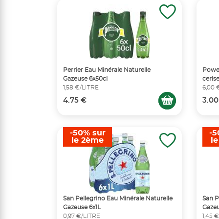
Perrier Eau Minérale Naturelle
Power
Gazeuse 6x50cl
ceris
1,58 €/LITRE
6,00 
4.75 €
3.00
-50% sur
-5
le 2ème
l
San Pellegrino Eau Minérale Naturelle
San P
Gazeuse 6x1L
Gazeu
0,97 €/LITRE
1,45 