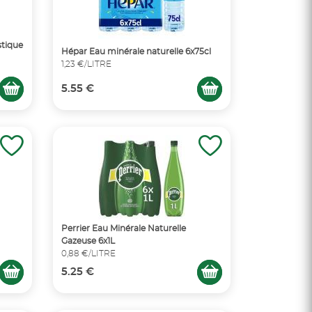
stique
Hépar Eau minérale naturelle 6x75cl
1,23 €/LITRE
5.55 €
Perrier Eau Minérale Naturelle
Gazeuse 6x1L
0,88 €/LITRE
5.25 €