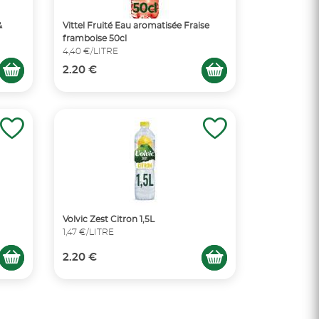
&
Vittel Fruité Eau aromatisée Fraise
framboise 50cl
4,40 €/LITRE
2.20 €
Volvic Zest Citron 1,5L
1,47 €/LITRE
2.20 €