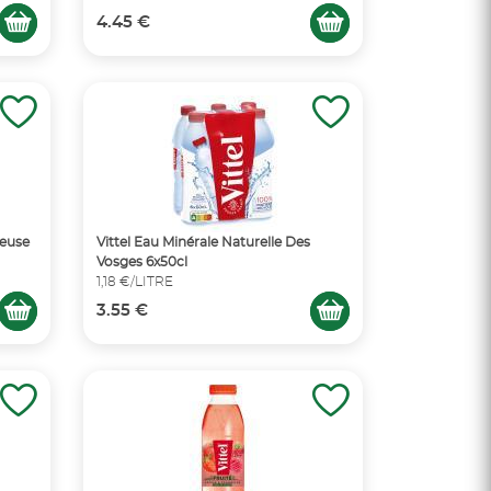
4.45 €
zeuse
Vittel Eau Minérale Naturelle Des
Vosges 6x50cl
1,18 €/LITRE
3.55 €