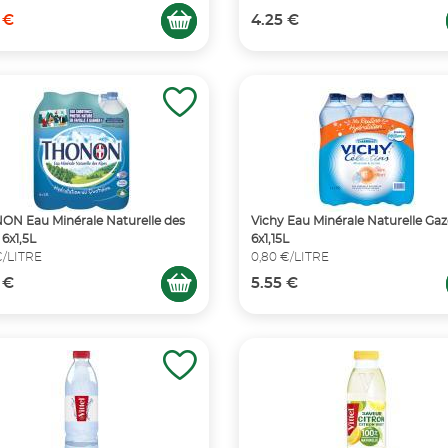
 €
4.25 €
N Eau Minérale Naturelle des
Vichy Eau Minérale Naturelle Ga
 6x1,5L
6x1,15L
€/LITRE
0,80 €/LITRE
 €
5.55 €