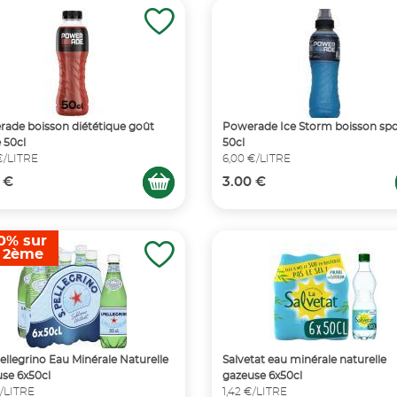
ade boisson diététique goût
Powerade Ice Storm boisson spo
e 50cl
50cl
€/LITRE
6,00 €/LITRE
 €
3.00 €
0% sur
e 2ème
ellegrino Eau Minérale Naturelle
Salvetat eau minérale naturelle
se 6x50cl
gazeuse 6x50cl
€/LITRE
1,42 €/LITRE