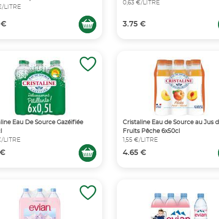
0,63 €/LITRE
€/LITRE
 €
3.75 €
aline Eau De Source Gazéifiée
Cristaline Eau de Source au Jus 
l
Fruits Pêche 6x50cl
€/LITRE
1,55 €/LITRE
 €
4.65 €