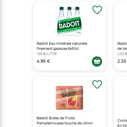
Badoit Eau minérale naturelle
Badoi
finement gazeuse 6x50cl
de Me
1,65 €/LITRE
2,35 
4.95 €
2.35
Badoit Bulles de Fruits
Contr
Pamplemousse touche de citron
En Mi