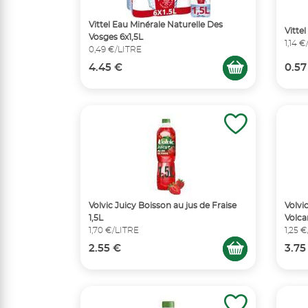
Vittel Eau Minérale Naturelle Des
Vitte
Vosges 6x1,5L
1,14 
0,49 €/LITRE
4.45 €
0.57
Volvic Juicy Boisson au jus de Fraise
Volvi
1,5L
Volca
1,70 €/LITRE
1,25 
2.55 €
3.75