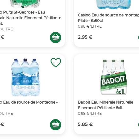
o Puits St-Georges - Eau
Casino Eau de source de montag
ale Naturelle Finement Pétillante
Plate - 6x50cl
5L
0,98 €/LITRE
€/LITRE
 €
2.95 €
o Eau de source de Montagne -
Badoit Eau Minérale Naturelle
Finement Pétillante 6x1L
€/LITRE
0,98 €/LITRE
 €
5.85 €