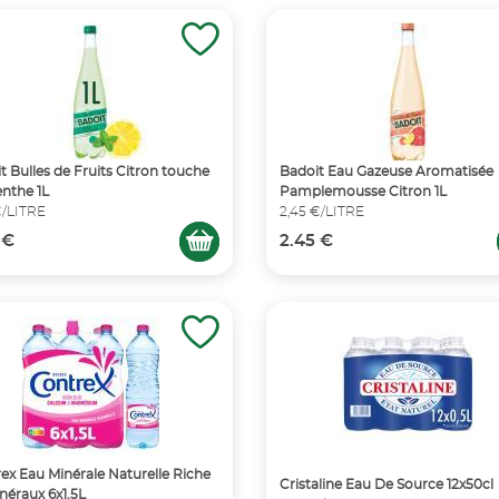
t Bulles de Fruits Citron touche
Badoit Eau Gazeuse Aromatisée
nthe 1L
Pamplemousse Citron 1L
€/LITRE
2,45 €/LITRE
 €
2.45 €
ex Eau Minérale Naturelle Riche
Cristaline Eau De Source 12x50cl
néraux 6x1,5L