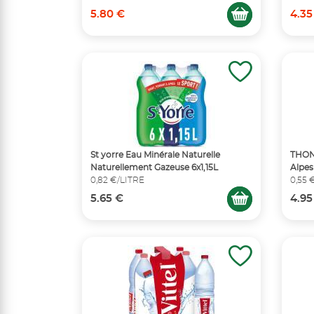
5.80 €
4.35
St yorre Eau Minérale Naturelle
THONO
Naturellement Gazeuse 6x1,15L
Alpes
0,82 €/LITRE
0,55 
5.65 €
4.95