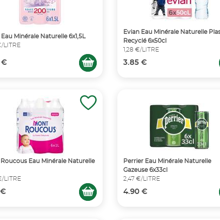
Evian Eau Minérale Naturelle Pla
 Eau Minérale Naturelle 6x1,5L
Recyclé 6x50cl
€/LITRE
1,28 €/LITRE
 €
3.85 €
Roucous Eau Minérale Naturelle
Perrier Eau Minérale Naturelle
Gazeuse 6x33cl
€/LITRE
2,47 €/LITRE
 €
4.90 €