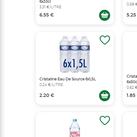
6x33cl
0,58 
3,31 €/LITRE
6.55 €
5.25
Crist
Cristaline Eau De Source 6x1,5L
6x50c
0,24 €/LITRE
0,62 
2.20 €
1.85