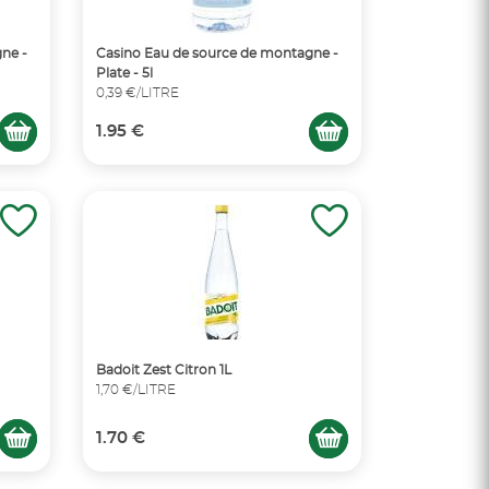
ne -
Casino Eau de source de montagne -
Plate - 5l
0,39 €/LITRE
1.95 €
Badoit Zest Citron 1L
1,70 €/LITRE
1.70 €