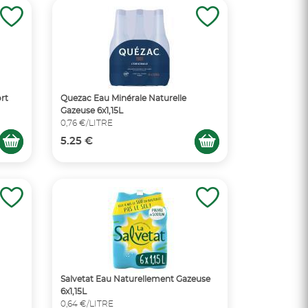
rt
Quezac Eau Minérale Naturelle
Gazeuse 6x1,15L
0,76 €/LITRE
5.25 €
Salvetat Eau Naturellement Gazeuse
6x1,15L
0,64 €/LITRE