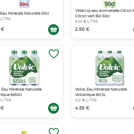
Vittel Up eau aromatisée Citron 
l Eau Minérale Naturelle 50cl
Citron vert Bio 50cl
€/LITRE
5,00 €/LITRE
 €
2.50 €
c Eau Minérale Naturelle
Volvic Eau Minérale Naturelle
nique 6x50cl
Volcanique 6x1,5L
€/LITRE
0,51 €/LITRE
 €
4.55 €