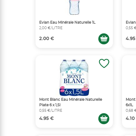
Evian Eau Minérale Naturelle 1L
Evian
2,00 €/LITRE
0,55 
2.00 €
4.95
Mont Blanc Eau Minérale Naturelle
Mont 
Plate 6 x 1,5l
6x1L
0,55 €/LITRE
0,68 
4.95 €
4.10