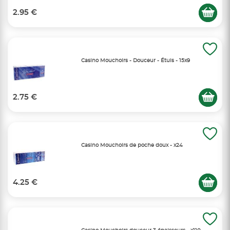
2.95 €
Casino Mouchoirs - Douceur - Étuis - 15x9
2.75 €
Casino Mouchoirs de poche doux - x24
4.25 €