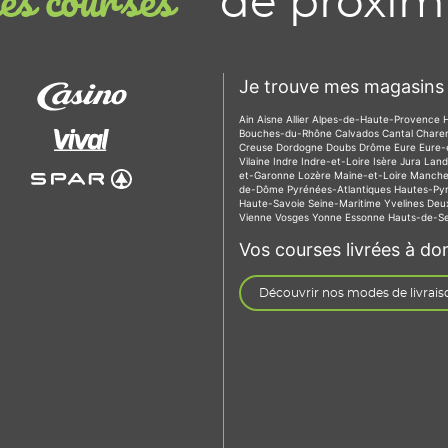
de proxim
s courses
Je trouve mes magasins 
Ain
Aisne
Allier
Alpes-de-Haute-Provence
Bouches-du-Rhône
Calvados
Cantal
Chare
Creuse
Dordogne
Doubs
Drôme
Eure
Eure-
Vilaine
Indre
Indre-et-Loire
Isère
Jura
Lan
et-Garonne
Lozère
Maine-et-Loire
Manch
de-Dôme
Pyrénées-Atlantiques
Hautes-Py
Haute-Savoie
Seine-Maritime
Yvelines
Deu
Vienne
Vosges
Yonne
Essonne
Hauts-de-S
Vos courses livrées à dom
Découvrir nos modes de livrais