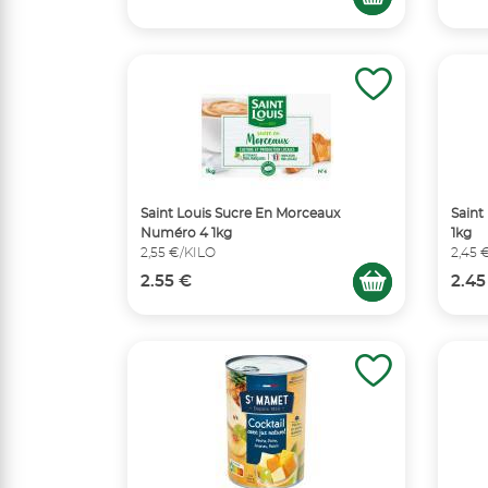
Saint Louis Sucre En Morceaux
Saint
Numéro 4 1kg
1kg
2,55 €/KILO
2,45 
2.55 €
2.45