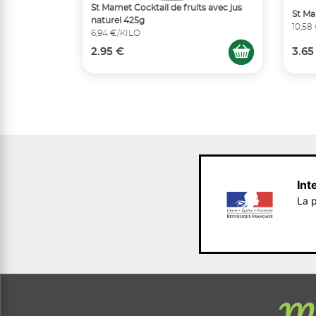
St Mamet Cocktail de fruits avec jus
St M
naturel 425g
10,58
6,94 €/KILO
2.95 €
3.65
Int
La p