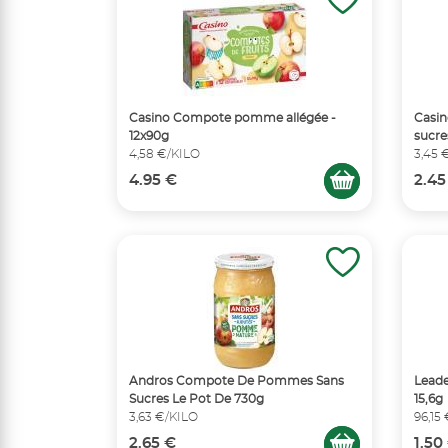
Casino Compote pomme allégée -
Casin
12x90g
sucre
4,58 €/KILO
3,45 
4.95 €
2.45
Andros Compote De Pommes Sans
Leade
Sucres Le Pot De 730g
15,6g
3,63 €/KILO
96,15
2.65 €
1.50