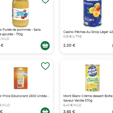
o Purée de pommes - Sans
Casino Pêches Au Sirop Léger 4
s ajoutés - 710g
5,18 €/LITRE
€/KILO
 €
2.20 €
r Price Edulcorant x300 Unités -
Mont Blanc Crème dessert Boîte
Saveur Vanille 570g
 €/KILO
6,40 €/KILO
 €
3.65 €