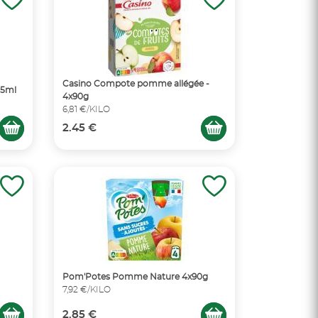
Casino Compote pomme allégée -
25ml
4x90g
6,81 €/KILO
2.45 €
Pom'Potes Pomme Nature 4x90g
7,92 €/KILO
2.85 €