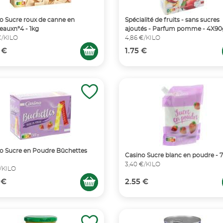
o Sucre roux de canne en
Spécialité de fruits - sans sucres
auxn°4 - 1kg
ajoutés - Parfum pomme - 4X90
€/KILO
4,86 €/KILO
 €
1.75 €
o Sucre en Poudre Bûchettes
Casino Sucre blanc en poudre - 
3,40 €/KILO
€/KILO
 €
2.55 €