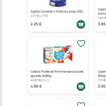
Casin
Casino Cocktail 4 fruits Au sirop 412G
morce
0,01 €/LITRE
3,85 
2.25 €
3.85
Casino Purée de Pomme sans sucres
Casin
ajoutés 12x90g
500g
45,83 €/KILO
7,10 
4.95 €
3.55