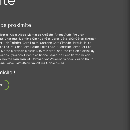
ité
de proximité
Hautes-Alpes
Alpes-Maritimes
Ardèche
Ariège
Aude
Aveyron
nte
Charente-Maritime
Cher
Corrèze
Corse
Côte-d'Or
Côtes-d'Armor
et-Loir
Finistère
Gard
Haute-Garonne
Gers
Gironde
Hérault
Ille-et-
des
Loir-et-Cher
Loire
Haute-Loire
Loire-Atlantique
Loiret
Lot
Lot-
e
Marne
Morbihan
Moselle
Nièvre
Nord
Oise
Orne
Pas-de-Calais
Puy-
rénées
Pyrénées-Orientales
Rhône
Saône-et-Loire
Sarthe
Savoie
x-Sèvres
Tarn
Tarn-et-Garonne
Var
Vaucluse
Vendée
Vienne
Haute-
eine
Seine-Saint-Denis
Val-d'Oise
Monaco-Ville
icile !
on