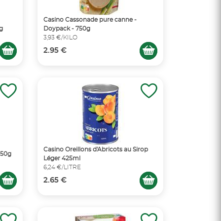
Casino Cassonade pure canne -
g
Doypack - 750g
3,93 €/KILO
2.95 €
Casino Oreillons d'Abricots au Sirop
750g
Léger 425ml
6,24 €/LITRE
2.65 €