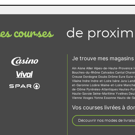
de proxim
s courses
Je trouve mes magasins 
Ain
Aisne
Allier
Alpes-de-Haute-Provence
Bouches-du-Rhône
Calvados
Cantal
Chare
Creuse
Dordogne
Doubs
Drôme
Eure
Eure-
Vilaine
Indre
Indre-et-Loire
Isère
Jura
Lan
et-Garonne
Lozère
Maine-et-Loire
Manch
de-Dôme
Pyrénées-Atlantiques
Hautes-Py
Haute-Savoie
Seine-Maritime
Yvelines
Deu
Vienne
Vosges
Yonne
Essonne
Hauts-de-S
Vos courses livrées à dom
Découvrir nos modes de livrais