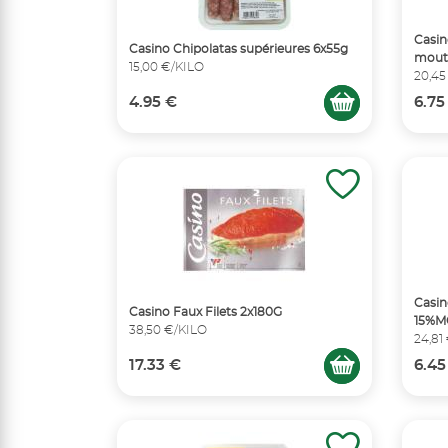
Casin
Casino Chipolatas supérieures 6x55g
mout
15,00 €/KILO
20,45
4.95 €
6.75
Casin
Casino Faux Filets 2x180G
15%M
38,50 €/KILO
24,81
17.33 €
6.45