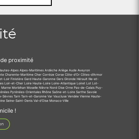
ité
de proximité
Hautes-Alpes
Alpes-Maritimes
Ardèche
Ariège
Aude
Aveyron
nte
Charente-Maritime
Cher
Corrèze
Corse
Côte-d'Or
Côtes-d'Armor
et-Loir
Finistère
Gard
Haute-Garonne
Gers
Gironde
Hérault
Ille-et-
des
Loir-et-Cher
Loire
Haute-Loire
Loire-Atlantique
Loiret
Lot
Lot-
e
Marne
Morbihan
Moselle
Nièvre
Nord
Oise
Orne
Pas-de-Calais
Puy-
rénées
Pyrénées-Orientales
Rhône
Saône-et-Loire
Sarthe
Savoie
x-Sèvres
Tarn
Tarn-et-Garonne
Var
Vaucluse
Vendée
Vienne
Haute-
eine
Seine-Saint-Denis
Val-d'Oise
Monaco-Ville
icile !
on