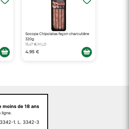
Socopa Chipolatas façon charcutière
320g
15,47 €/KILO
4.95 €
e moins de 18 ans
 ligne.
342-1. L. 3342-3