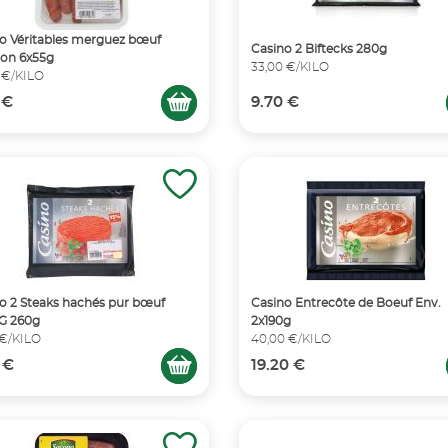
o Véritables merguez bœuf
Casino 2 Biftecks 280g
on 6x55g
33,00 €/KILO
 €/KILO
 €
9.70 €
o 2 Steaks hachés pur bœuf
Casino Entrecôte de Boeuf Env.
G 260g
2x190g
 €/KILO
40,00 €/KILO
 €
19.20 €