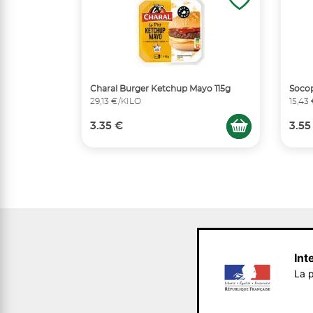
Charal Burger Ketchup Mayo 115g
Socop
29,13 €/KILO
15,43
3.35 €
3.55
Int
La p