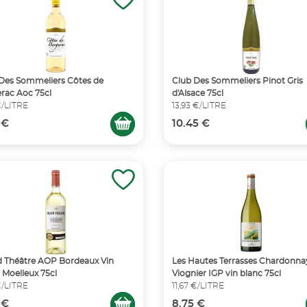
Des Sommeliers Côtes de
Club Des Sommeliers Pinot Gris
rac Aoc 75cl
d'Alsace 75cl
€/LITRE
13,93 €/LITRE
 €
10.45 €
 Théâtre AOP Bordeaux Vin
Les Hautes Terrasses Chardonna
 Moelleux 75cl
Viognier IGP vin blanc 75cl
€/LITRE
11,67 €/LITRE
 €
8.75 €