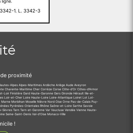
 ligne.
342-1. L. 3342-3
ité
de proximité
Hautes-Alpes
Alpes-Maritimes
Ardèche
Ariège
Aude
Aveyron
nte
Charente-Maritime
Cher
Corrèze
Corse
Côte-d'Or
Côtes-d'Armor
et-Loir
Finistère
Gard
Haute-Garonne
Gers
Gironde
Hérault
Ille-et-
des
Loir-et-Cher
Loire
Haute-Loire
Loire-Atlantique
Loiret
Lot
Lot-
e
Marne
Morbihan
Moselle
Nièvre
Nord
Oise
Orne
Pas-de-Calais
Puy-
rénées
Pyrénées-Orientales
Rhône
Saône-et-Loire
Sarthe
Savoie
x-Sèvres
Tarn
Tarn-et-Garonne
Var
Vaucluse
Vendée
Vienne
Haute-
eine
Seine-Saint-Denis
Val-d'Oise
Monaco-Ville
icile !