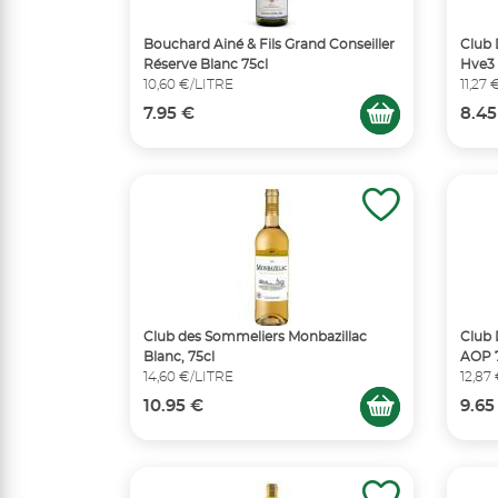
Bouchard Ainé & Fils Grand Conseiller
Club 
Réserve Blanc 75cl
Hve3 
10,60 €/LITRE
11,27
7.95 €
8.45
Club des Sommeliers Monbazillac
Club 
Blanc, 75cl
AOP 
14,60 €/LITRE
12,87
10.95 €
9.65