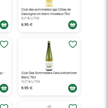
Club des sommeliers Igp Côtes de
Gascogne vin blanc moelleux 75cl
9,27 €/LITRE
6.95 €
y -
Club Des Sommeliers Gewurztraminer
Blanc 75cl
13,27 €/LITRE
9.95 €