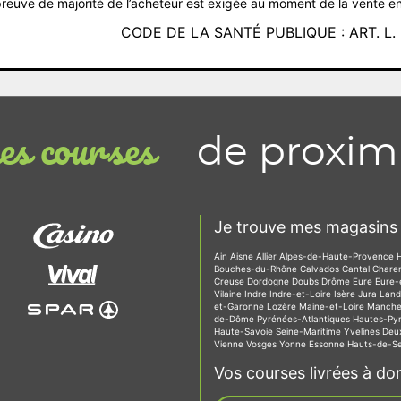
reuve de majorité de l’acheteur est exigée au moment de la vente en
CODE DE LA SANTÉ PUBLIQUE : ART. L. 3
de proxim
s courses
Je trouve mes magasins 
Ain
Aisne
Allier
Alpes-de-Haute-Provence
Bouches-du-Rhône
Calvados
Cantal
Chare
Creuse
Dordogne
Doubs
Drôme
Eure
Eure-
Vilaine
Indre
Indre-et-Loire
Isère
Jura
Lan
et-Garonne
Lozère
Maine-et-Loire
Manch
de-Dôme
Pyrénées-Atlantiques
Hautes-Py
Haute-Savoie
Seine-Maritime
Yvelines
Deu
Vienne
Vosges
Yonne
Essonne
Hauts-de-S
Vos courses livrées à dom