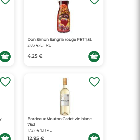
Don Simon Sangria rouge PET 1,5L
2,83 €/LITRE
4.25 €
y
Bordeaux Mouton Cadet vin blanc
75cl
17,27 €/LITRE
12.95 €