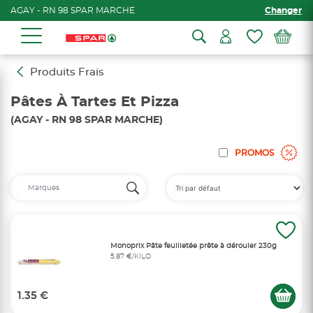
AGAY - RN 98 SPAR MARCHE
Changer
Produits Frais
Pâtes À Tartes Et Pizza
(AGAY - RN 98 SPAR MARCHE)
PROMOS
Monoprix Pâte feuilletée prête à dérouler 230g
5,87 €/KILO
1.35 €