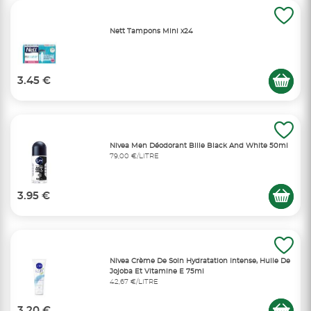
Nett Tampons Mini x24
3.45 €
Nivea Men Déodorant Bille Black And White 50ml
79,00 €/LITRE
3.95 €
Nivea Crème De Soin Hydratation Intense, Huile De
Jojoba Et Vitamine E 75ml
42,67 €/LITRE
3.20 €