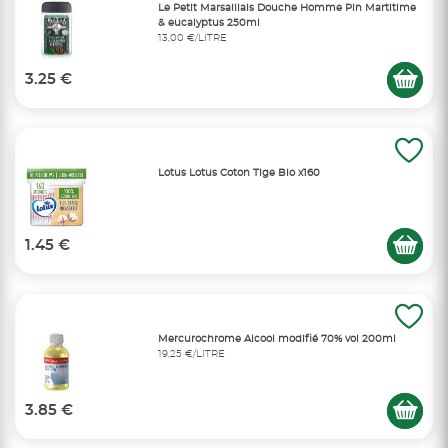
Le Petit Marsaillais Douche Homme Pin Martitime
& eucalyptus 250ml
13,00 €/LITRE
3.25 €
Lotus Lotus Coton Tige Bio x160
1.45 €
Mercurochrome Alcool modifié 70% vol 200ml
19,25 €/LITRE
3.85 €