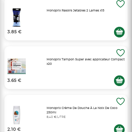
Monoprix Rasoirs Jetables 2 Lames x15
3.85 €
Monoprix Tampon Super avec applicateur Compact
x20
3.65 €
Monoprix Crème De Douche À La Noix De Coco
250ml
8,40 €/LITRE
2.10 €