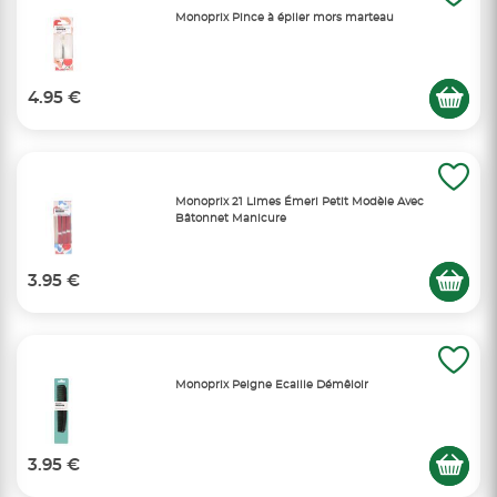
Monoprix Pince à épiler mors marteau
4.95 €
Monoprix 21 Limes Émeri Petit Modèle Avec
Bâtonnet Manicure
3.95 €
Monoprix Peigne Ecaille Démêloir
3.95 €