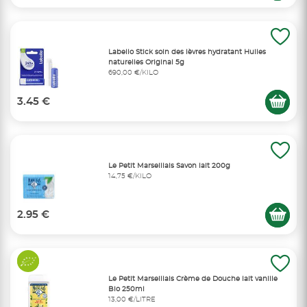
Labello Stick soin des lèvres hydratant Huiles
naturelles Original 5g
690,00 €/KILO
3.45 €
Le Petit Marseillais Savon lait 200g
14,75 €/KILO
2.95 €
Le Petit Marseillais Crème de Douche lait vanille
Bio 250ml
13,00 €/LITRE