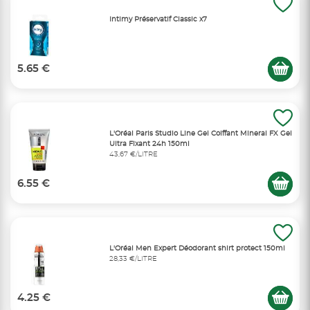
Intimy Préservatif Classic x7
5.65 €
L'Oréal Paris Studio Line Gel Coiffant Mineral FX Gel
Ultra Fixant 24h 150ml
43,67 €/LITRE
6.55 €
L'Oréal Men Expert Déodorant shirt protect 150ml
28,33 €/LITRE
4.25 €