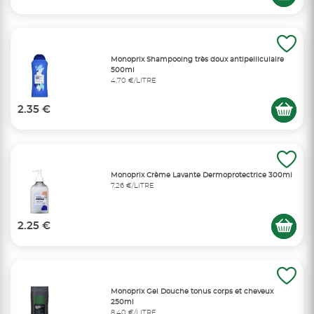
Monoprix Shampooing très doux antipelliculaire
500ml
4,70 €/LITRE
2.35 €
Monoprix Crème Lavante Dermoprotectrice 300ml
7,26 €/LITRE
2.25 €
Monoprix Gel Douche tonus corps et cheveux
250ml
8,40 €/LITRE