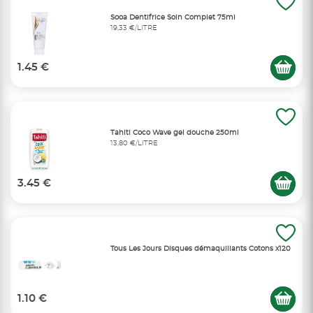
Sooa Dentifrice Soin Complet 75ml
19,33 €/LITRE
1.45 €
Tahiti Coco Wave gel douche 250ml
13,80 €/LITRE
3.45 €
Tous Les Jours Disques démaquillants Cotons x120
1.10 €