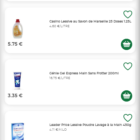
Casino Lessive au Savon de Marseille 25 Doses 1.25L
4,60 €/LITRE
5.75 €
Génie Gel Express Main Sans Frotter 200ml
16,75 €/LITRE
3.35 €
Leader Price Lessive Poudre Lavage à la Main 450g
4,11 €/KILO