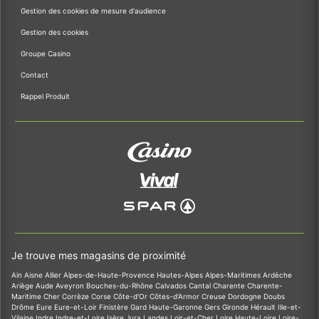
Gestion des cookies de mesure d'audience
Gestion des cookies
Groupe Casino
Contact
Rappel Produit
Je trouve mes magasins de proximité
Ain
Aisne
Allier
Alpes-de-Haute-Provence
Hautes-Alpes
Alpes-Maritimes
Ardèche
Ariège
Aude
Aveyron
Bouches-du-Rhône
Calvados
Cantal
Charente
Charente-
Maritime
Cher
Corrèze
Corse
Côte-d'Or
Côtes-d'Armor
Creuse
Dordogne
Doubs
Drôme
Eure
Eure-et-Loir
Finistère
Gard
Haute-Garonne
Gers
Gironde
Hérault
Ille-et-
Vilaine
Indre
Indre-et-Loire
Isère
Jura
Landes
Loir-et-Cher
Loire
Haute-Loire
Loire-