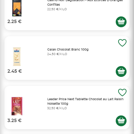
Casino Noir Dégustation - Aux Écorces D'Oranges
Confites
22,50 €/KILO
2.25 €
Galak Chocolat Blanc 100g
24,50 €/KILO
2.45 €
Leader Price Next Tablette Chocolat au Lait Raisin
Noisette 100g
32,50 €/KILO
3.25 €