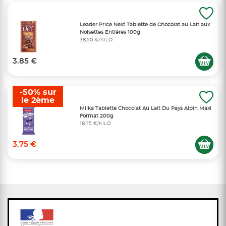
Leader Price Next Tablette de Chocolat au Lait aux
Noisettes Entières 100g
38,50 €/KILO
3.85 €
-50% sur
le 2ème
Milka Tablette Chocolat Au Lait Du Pays Alpin Maxi
Format 200g
18,75 €/KILO
3.75 €