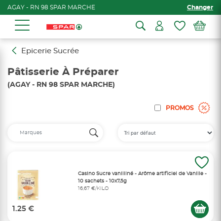
AGAY - RN 98 SPAR MARCHE
Changer
Epicerie Sucrée
Pâtisserie À Préparer
(AGAY - RN 98 SPAR MARCHE)
PROMOS
Casino Sucre vanilliné - Arôme artificiel de Vanille -
10 sachets - 10x7,5g
16,67 €/KILO
1.25 €