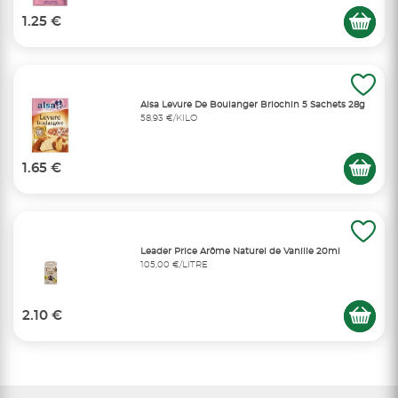
1.25 €
Alsa Levure De Boulanger Briochin 5 Sachets 28g
58,93 €/KILO
1.65 €
Leader Price Arôme Naturel de Vanille 20ml
105,00 €/LITRE
2.10 €