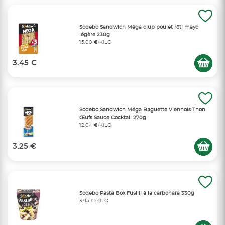
Sodebo Sandwich Méga club poulet rôti mayo
légère 230g
15,00 €/KILO
3.45 €
Sodebo Sandwich Méga Baguette Viennois Thon
Œufs Sauce Cocktail 270g
12,04 €/KILO
3.25 €
Sodebo Pasta Box Fusilli à la carbonara 330g
3,95 €/KILO