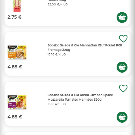
rosette 125g
22,00 €/KILO
2.75 €
Sodebo Salade & Cie Manhattan Œuf Poulet Rôti
Fromage 320g
15,16 €/KILO
4.85 €
Sodebo Salade & Cie Roma Jambon Speck
Mozzarella Tomates Marinées 320g
15,16 €/KILO
4.85 €