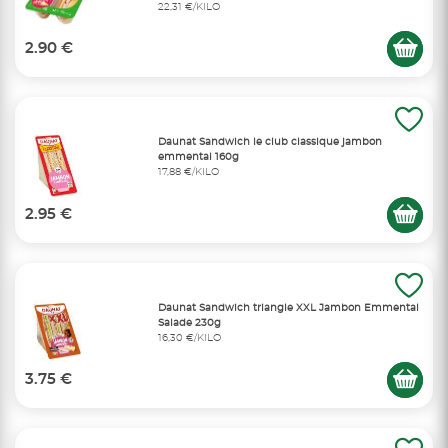
22,31 €/KILO
2.90 €
Daunat Sandwich le club classique jambon
emmental 160g
17,88 €/KILO
2.95 €
Daunat Sandwich triangle XXL Jambon Emmental
Salade 230g
16,30 €/KILO
3.75 €