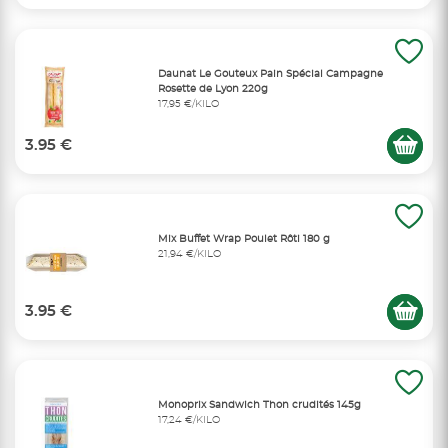
Daunat Le Gouteux Pain Spécial Campagne
Rosette de Lyon 220g
17,95 €/KILO
3.95 €
Mix Buffet Wrap Poulet Rôti 180 g
21,94 €/KILO
3.95 €
Monoprix Sandwich Thon crudités 145g
17,24 €/KILO