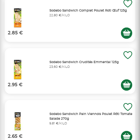
Sodebo Sandwich Complet Poulet Roti Œuf 125g
22,80 €/KILO
2.85 €
Sodebo Sandwich Crudités Emmental 125g
23,60 €/KILO
2.95 €
Sodebo Sandwich Pain Viennois Poulet Rôti Tomate
Salade 270g
9,81 €/KILO
2.65 €