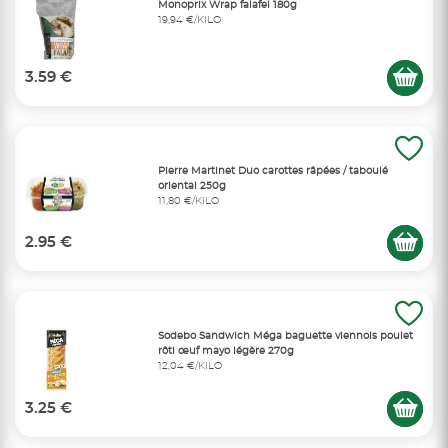
Monoprix Wrap falafel 180g
19,94 €/KILO
3.59 €
Pierre Martinet Duo carottes râpées / taboulé
oriental 250g
11,80 €/KILO
2.95 €
Sodebo Sandwich Méga baguette viennois poulet
rôti œuf mayo légère 270g
12,04 €/KILO
3.25 €