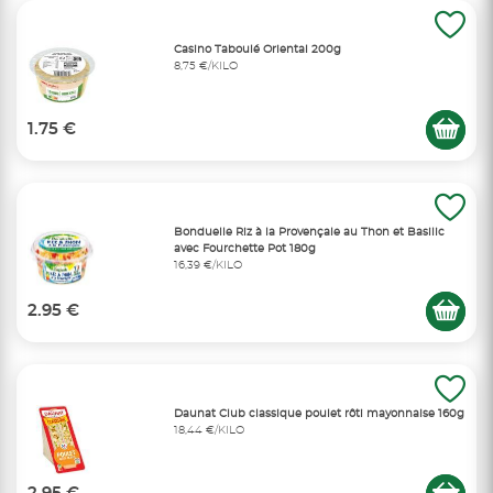
Casino Taboulé Oriental 200g
8,75 €/KILO
1.75 €
Bonduelle Riz à la Provençale au Thon et Basilic
avec Fourchette Pot 180g
16,39 €/KILO
2.95 €
Daunat Club classique poulet rôti mayonnaise 160g
18,44 €/KILO