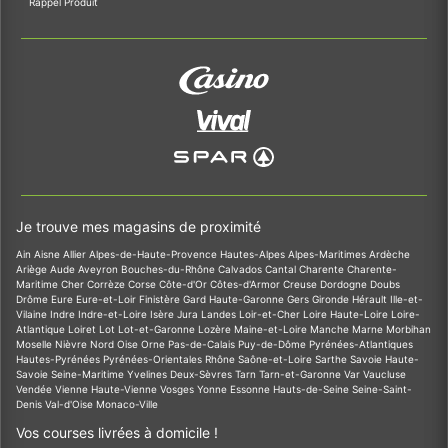
Rappel Produit
Je trouve mes magasins de proximité
Ain
Aisne
Allier
Alpes-de-Haute-Provence
Hautes-Alpes
Alpes-Maritimes
Ardèche
Ariège
Aude
Aveyron
Bouches-du-Rhône
Calvados
Cantal
Charente
Charente-
Maritime
Cher
Corrèze
Corse
Côte-d'Or
Côtes-d'Armor
Creuse
Dordogne
Doubs
Drôme
Eure
Eure-et-Loir
Finistère
Gard
Haute-Garonne
Gers
Gironde
Hérault
Ille-et-
Vilaine
Indre
Indre-et-Loire
Isère
Jura
Landes
Loir-et-Cher
Loire
Haute-Loire
Loire-
Atlantique
Loiret
Lot
Lot-et-Garonne
Lozère
Maine-et-Loire
Manche
Marne
Morbihan
Moselle
Nièvre
Nord
Oise
Orne
Pas-de-Calais
Puy-de-Dôme
Pyrénées-Atlantiques
Hautes-Pyrénées
Pyrénées-Orientales
Rhône
Saône-et-Loire
Sarthe
Savoie
Haute-
Savoie
Seine-Maritime
Yvelines
Deux-Sèvres
Tarn
Tarn-et-Garonne
Var
Vaucluse
Vendée
Vienne
Haute-Vienne
Vosges
Yonne
Essonne
Hauts-de-Seine
Seine-Saint-
Denis
Val-d'Oise
Monaco-Ville
Vos courses livrées à domicile !