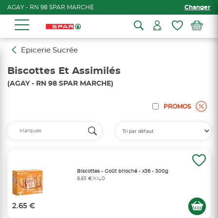
AGAY - RN 98 SPAR MARCHE
Changer
Epicerie Sucrée
Biscottes Et Assimilés
(AGAY - RN 98 SPAR MARCHE)
PROMOS
Biscottes - Goût brioché - x36 - 300g
8,83 €/KILO
2.65 €