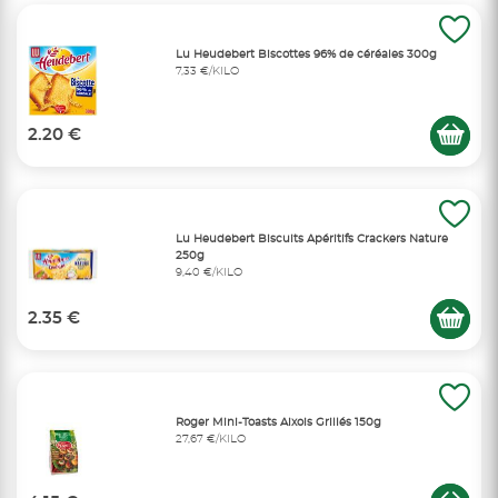
Lu Heudebert Biscottes 96% de céréales 300g
7,33 €/KILO
2.20 €
Lu Heudebert Biscuits Apéritifs Crackers Nature
250g
9,40 €/KILO
2.35 €
Roger Mini-Toasts Aixois Grillés 150g
27,67 €/KILO