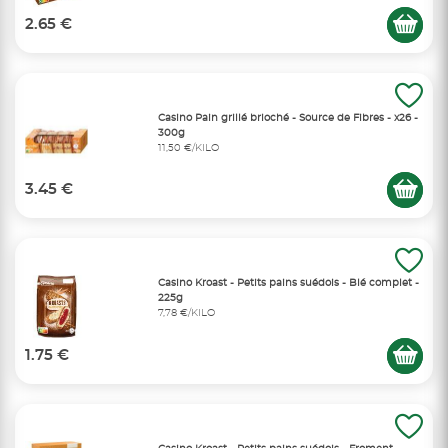
2.65 €
Casino Pain grillé brioché - Source de Fibres - x26 -
300g
11,50 €/KILO
3.45 €
Casino Kroast - Petits pains suédois - Blé complet -
225g
7,78 €/KILO
1.75 €