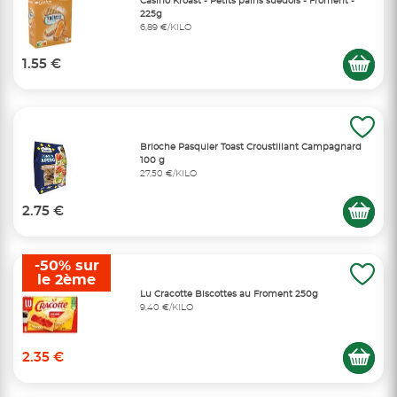
Casino Kroast - Petits pains suédois - Froment -
225g
6,89 €/KILO
1.55 €
Brioche Pasquier Toast Croustillant Campagnard
100 g
27,50 €/KILO
2.75 €
-50% sur
le 2ème
Lu Cracotte Biscottes au Froment 250g
9,40 €/KILO
2.35 €