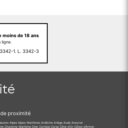
e moins de 18 ans
 ligne.
342-1. L. 3342-3
ité
de proximité
Hautes-Alpes
Alpes-Maritimes
Ardèche
Ariège
Aude
Aveyron
nte
Charente-Maritime
Cher
Corrèze
Corse
Côte-d'Or
Côtes-d'Armor