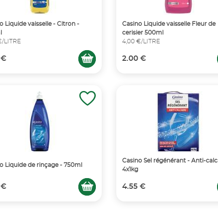
 Liquide vaisselle - Citron -
Casino Liquide vaisselle Fleur de
l
cerisier 500ml
€/LITRE
4,00 €/LITRE
 €
2.00 €
Casino Sel régénérant - Anti-calc
o Liquide de rinçage - 750ml
4x1kg
 €
4.55 €