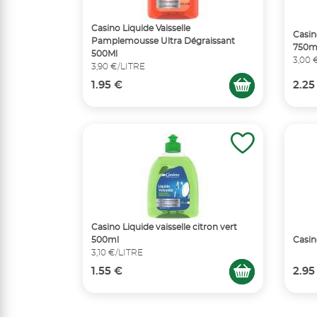
Casino Liquide Vaisselle
Casino
Pamplemousse Ultra Dégraissant
750m
500Ml
3,00 
3,90 €/LITRE
1.95 €
2.25
Casino Liquide vaisselle citron vert
500ml
Casin
3,10 €/LITRE
1.55 €
2.95