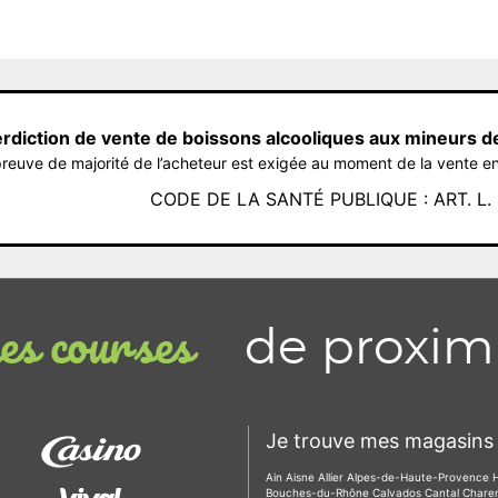
erdiction de vente de boissons alcooliques aux mineurs d
reuve de majorité de l’acheteur est exigée au moment de la vente en
CODE DE LA SANTÉ PUBLIQUE : ART. L. 3
de proxim
s courses
Je trouve mes magasins 
Ain
Aisne
Allier
Alpes-de-Haute-Provence
Bouches-du-Rhône
Calvados
Cantal
Chare