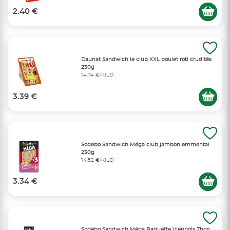
2.40 €
Daunat Sandwich le club XXL poulet roti crudités
230g
14,74 €/KILO
3.39 €
Sodebo Sandwich Méga club jambon emmental
230g
14,52 €/KILO
3.34 €
Sodebo Sandwich Méga Baguette Viennois Thon