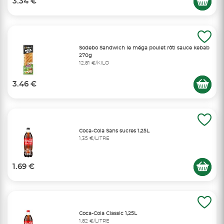
3.34 €
Sodebo Sandwich le méga poulet rôti sauce kebab
270g
12,81 €/KILO
3.46 €
Coca-Cola Sans sucres 1,25L
1,35 €/LITRE
1.69 €
Coca-Cola Classic 1,25L
1,82 €/LITRE