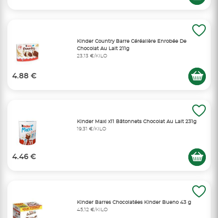
Kinder Country Barre Céréalière Enrobée De
Chocolat Au Lait 211g
23,13 €/KILO
4.88 €
Kinder Maxi x11 Bâtonnets Chocolat Au Lait 231g
19,31 €/KILO
4.46 €
Kinder Barres Chocolatées Kinder Bueno 43 g
45,12 €/KILO