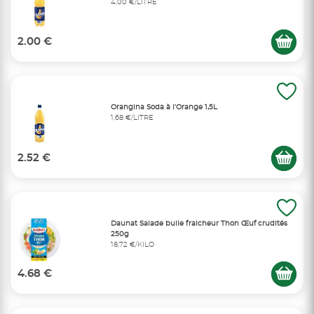
4,00 €/LITRE
2.00 €
Orangina Soda à l’Orange 1,5L
1,68 €/LITRE
2.52 €
Daunat Salade bulle fraicheur Thon Œuf crudités
250g
18,72 €/KILO
4.68 €