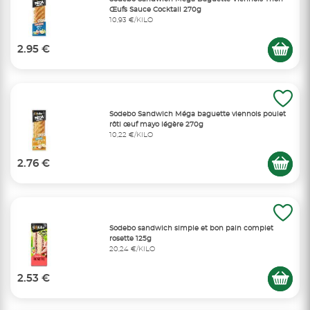
Œufs Sauce Cocktail 270g
10,93 €/KILO
2.95 €
Sodebo Sandwich Méga baguette viennois poulet
rôti œuf mayo légère 270g
10,22 €/KILO
2.76 €
Sodebo sandwich simple et bon pain complet
rosette 125g
20,24 €/KILO
2.53 €