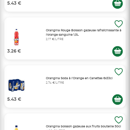
5.43 €
Orangina Rouge Boisson gazeuse rafraîchissante à
l'orange sanguine 1,5L
2,17 €/LITRE
3.26 €
Orangina Soda à l’Orange en Canettes 6x33cl
2,74 €/LITRE
5.43 €
Orangina boisson gazeuse aux fruits bouteille 50cl