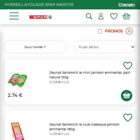
HYERES L AYGUADE SPAR MARCHE
Changer
PROMOS
Sous-famille
Daunat Sandwich le mini jambon emmental, pain
nature 130g
21,08 €/KILO
2.74 €
Daunat Sandwich le club classique jambon
emmental 160g
14,55 €/KILO