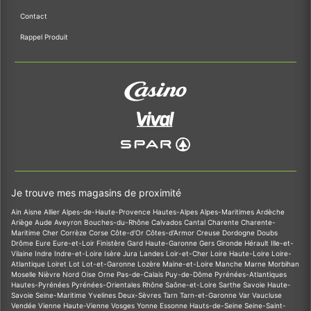
Contact
Rappel Produit
Je trouve mes magasins de proximité
Ain
Aisne
Allier
Alpes-de-Haute-Provence
Hautes-Alpes
Alpes-Maritimes
Ardèche
Ariège
Aude
Aveyron
Bouches-du-Rhône
Calvados
Cantal
Charente
Charente-
Maritime
Cher
Corrèze
Corse
Côte-d'Or
Côtes-d'Armor
Creuse
Dordogne
Doubs
Drôme
Eure
Eure-et-Loir
Finistère
Gard
Haute-Garonne
Gers
Gironde
Hérault
Ille-et-
Vilaine
Indre
Indre-et-Loire
Isère
Jura
Landes
Loir-et-Cher
Loire
Haute-Loire
Loire-
Atlantique
Loiret
Lot
Lot-et-Garonne
Lozère
Maine-et-Loire
Manche
Marne
Morbihan
Moselle
Nièvre
Nord
Oise
Orne
Pas-de-Calais
Puy-de-Dôme
Pyrénées-Atlantiques
Hautes-Pyrénées
Pyrénées-Orientales
Rhône
Saône-et-Loire
Sarthe
Savoie
Haute-
Savoie
Seine-Maritime
Yvelines
Deux-Sèvres
Tarn
Tarn-et-Garonne
Var
Vaucluse
Vendée
Vienne
Haute-Vienne
Vosges
Yonne
Essonne
Hauts-de-Seine
Seine-Saint-