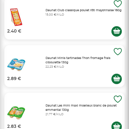
Daunat Club classique poulet rôti mayonnaise 160g
15,00 €/KILO
2.40 €
Daunat Minis tartinades Thon fromage frais
ciboulette 130g
22,23 €/KILO
2.89 €
Daunat Les mini maxi moelleux blanc de poulet
emmental 130g
21,77 €/KILO
2.83 €