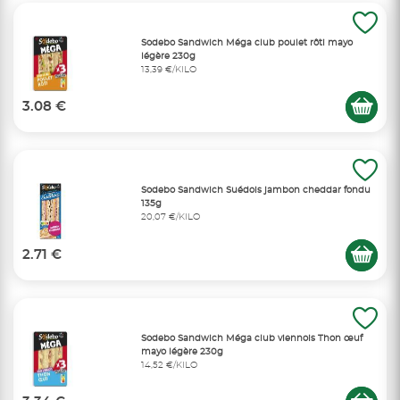
Sodebo Sandwich Méga club poulet rôti mayo
légère 230g
13,39 €/KILO
3.08 €
Sodebo Sandwich Suédois jambon cheddar fondu
135g
20,07 €/KILO
2.71 €
Sodebo Sandwich Méga club viennois Thon œuf
mayo légère 230g
14,52 €/KILO