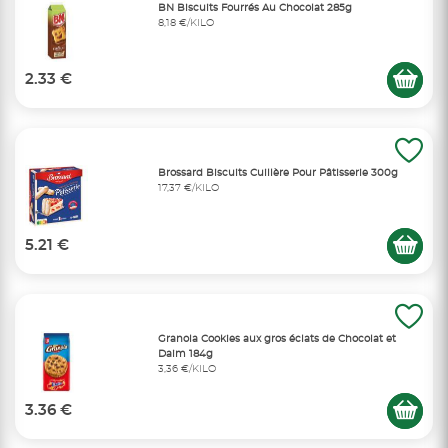
BN Biscuits Fourrés Au Chocolat 285g
8,18 €/KILO
2.33 €
Brossard Biscuits Cuillère Pour Pâtisserie 300g
17,37 €/KILO
5.21 €
Granola Cookies aux gros éclats de Chocolat et
Daim 184g
3,36 €/KILO
3.36 €