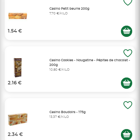
Casino Petit beurre 200g
7,70 €/KILO
1.54 €
Casino Cookies - Nougatine - Pépites de chocolat -
200g
10,80 €/KILO
2.16 €
Casino Boudoirs - 175g
13,37 €/KILO
2.34 €