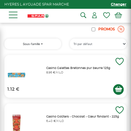
HYERES L AYGUADE SPAR MARCHE
Changer
PROMOS
Sous-famille
Casino Galettes Bretonnes pur beurre 125g
8,96 €/KILO
1.12 €
Casino Goûters - Chocolat - Cœur fondant - 225g
6,40 €/KILO