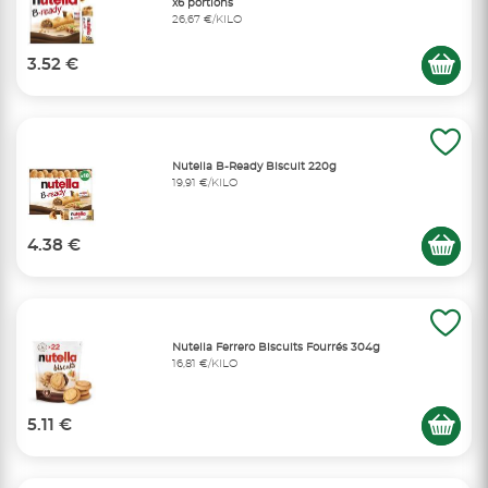
x6 portions
26,67 €/KILO
3.52 €
Nutella B-Ready Biscuit 220g
19,91 €/KILO
4.38 €
Nutella Ferrero Biscuits Fourrés 304g
16,81 €/KILO
5.11 €