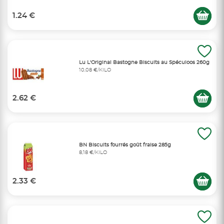
1.24 €
Lu L'Original Bastogne Biscuits au Spéculoos 260g
10,08 €/KILO
2.62 €
BN Biscuits fourrés goût fraise 285g
8,18 €/KILO
2.33 €