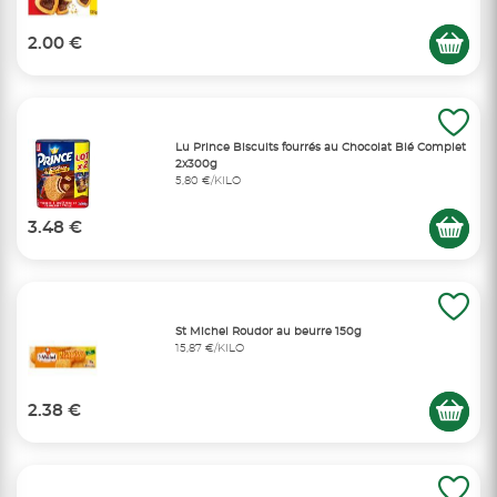
2.00 €
Lu Prince Biscuits fourrés au Chocolat Blé Complet
2x300g
5,80 €/KILO
3.48 €
St Michel Roudor au beurre 150g
15,87 €/KILO
2.38 €