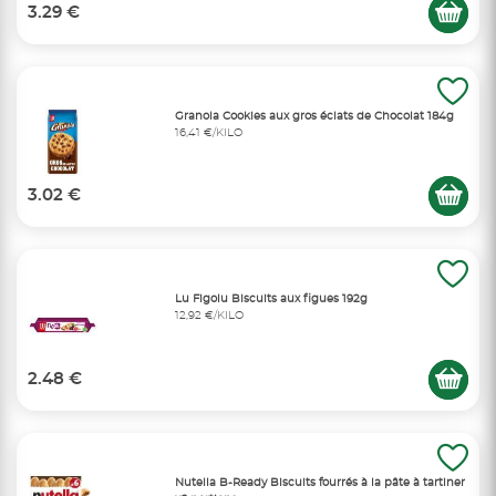
3.29 €
Granola Cookies aux gros éclats de Chocolat 184g
16,41 €/KILO
3.02 €
Lu Figolu Biscuits aux figues 192g
12,92 €/KILO
2.48 €
Nutella B-Ready Biscuits fourrés à la pâte à tartiner