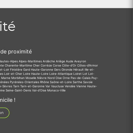
ité
de proximité
Hautes-Alpes
Alpes-Maritimes
Ardèche
Ariège
Aude
Aveyron
nte
Charente-Maritime
Cher
Corrèze
Corse
Côte-d'Or
Côtes-d'Armor
et-Loir
Finistère
Gard
Haute-Garonne
Gers
Gironde
Hérault
Ille-et-
des
Loir-et-Cher
Loire
Haute-Loire
Loire-Atlantique
Loiret
Lot
Lot-
e
Marne
Morbihan
Moselle
Nièvre
Nord
Oise
Orne
Pas-de-Calais
Puy-
rénées
Pyrénées-Orientales
Rhône
Saône-et-Loire
Sarthe
Savoie
x-Sèvres
Tarn
Tarn-et-Garonne
Var
Vaucluse
Vendée
Vienne
Haute-
eine
Seine-Saint-Denis
Val-d'Oise
Monaco-Ville
icile !
on