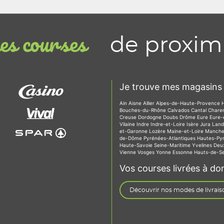
de proxim
s courses
Je trouve mes magasins 
Ain
Aisne
Allier
Alpes-de-Haute-Provence
Bouches-du-Rhône
Calvados
Cantal
Chare
Creuse
Dordogne
Doubs
Drôme
Eure
Eure-
Vilaine
Indre
Indre-et-Loire
Isère
Jura
Lan
et-Garonne
Lozère
Maine-et-Loire
Manch
de-Dôme
Pyrénées-Atlantiques
Hautes-Py
Haute-Savoie
Seine-Maritime
Yvelines
Deu
Vienne
Vosges
Yonne
Essonne
Hauts-de-S
Vos courses livrées à dom
Découvrir nos modes de livrais