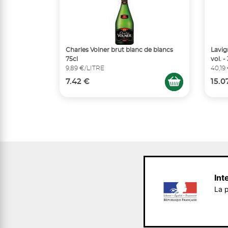
Charles Volner brut blanc de blancs
Lavig
75cl
vol. -
9,89 €/LITRE
40,19
7.42 €
15.0
Int
La p