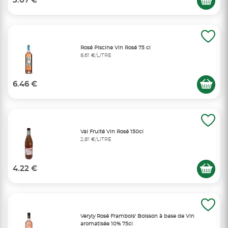
3.07 €
Rosé Piscine Vin Rosé 75 cl
8,61 €/LITRE
6.46 €
Val Fruité Vin Rosé 150cl
2,81 €/LITRE
4.22 €
Veryly Rosé Frambois' Boisson à base de Vin
aromatisée 10% 75cl