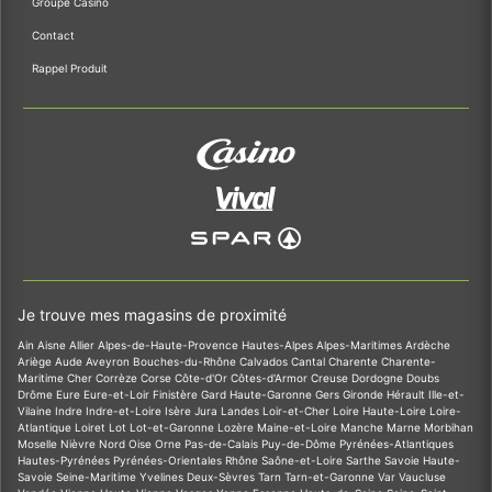
Groupe Casino
Contact
Rappel Produit
Je trouve mes magasins de proximité
Ain
Aisne
Allier
Alpes-de-Haute-Provence
Hautes-Alpes
Alpes-Maritimes
Ardèche
Ariège
Aude
Aveyron
Bouches-du-Rhône
Calvados
Cantal
Charente
Charente-
Maritime
Cher
Corrèze
Corse
Côte-d'Or
Côtes-d'Armor
Creuse
Dordogne
Doubs
Drôme
Eure
Eure-et-Loir
Finistère
Gard
Haute-Garonne
Gers
Gironde
Hérault
Ille-et-
Vilaine
Indre
Indre-et-Loire
Isère
Jura
Landes
Loir-et-Cher
Loire
Haute-Loire
Loire-
Atlantique
Loiret
Lot
Lot-et-Garonne
Lozère
Maine-et-Loire
Manche
Marne
Morbihan
Moselle
Nièvre
Nord
Oise
Orne
Pas-de-Calais
Puy-de-Dôme
Pyrénées-Atlantiques
Hautes-Pyrénées
Pyrénées-Orientales
Rhône
Saône-et-Loire
Sarthe
Savoie
Haute-
Savoie
Seine-Maritime
Yvelines
Deux-Sèvres
Tarn
Tarn-et-Garonne
Var
Vaucluse