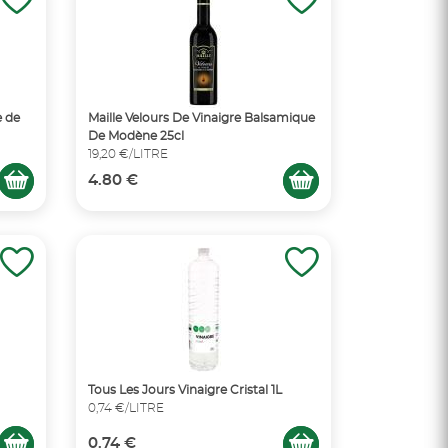
e de
Maille Velours De Vinaigre Balsamique
De Modène 25cl
19,20 €/LITRE
4.80 €
Tous Les Jours Vinaigre Cristal 1L
0,74 €/LITRE
0.74 €