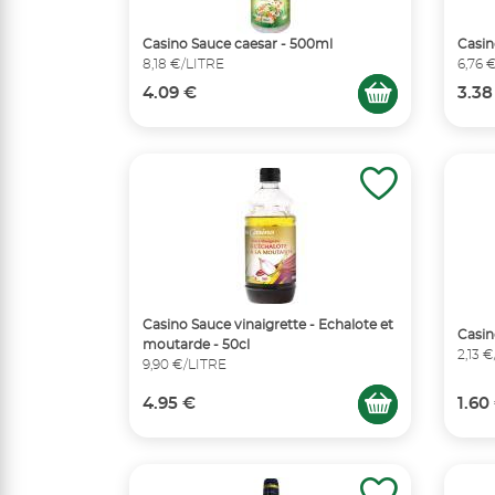
Casino Sauce caesar - 500ml
Casin
8,18 €/LITRE
6,76 
4.09 €
3.38
Casino Sauce vinaigrette - Echalote et
Casin
moutarde - 50cl
2,13 
9,90 €/LITRE
4.95 €
1.60