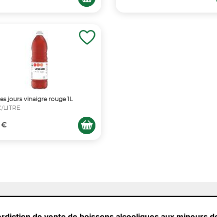
les jours vinaigre rouge 1L
€/LITRE
 €
erdiction de vente de boissons alcooliques aux mineurs d