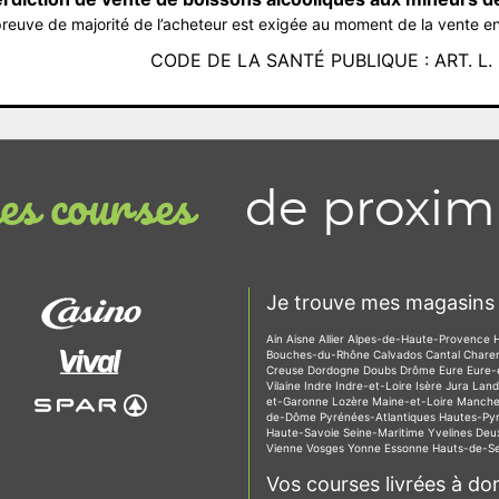
reuve de majorité de l’acheteur est exigée au moment de la vente en
CODE DE LA SANTÉ PUBLIQUE : ART. L. 3
de proxim
s courses
Je trouve mes magasins 
Ain
Aisne
Allier
Alpes-de-Haute-Provence
Bouches-du-Rhône
Calvados
Cantal
Chare
Creuse
Dordogne
Doubs
Drôme
Eure
Eure-
Vilaine
Indre
Indre-et-Loire
Isère
Jura
Lan
et-Garonne
Lozère
Maine-et-Loire
Manch
de-Dôme
Pyrénées-Atlantiques
Hautes-Py
Haute-Savoie
Seine-Maritime
Yvelines
Deu
Vienne
Vosges
Yonne
Essonne
Hauts-de-S
Vos courses livrées à dom