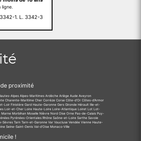
 ligne.
342-1. L. 3342-3
ité
de proximité
Hautes-Alpes
Alpes-Maritimes
Ardèche
Ariège
Aude
Aveyron
nte
Charente-Maritime
Cher
Corrèze
Corse
Côte-d'Or
Côtes-d'Armor
et-Loir
Finistère
Gard
Haute-Garonne
Gers
Gironde
Hérault
Ille-et-
des
Loir-et-Cher
Loire
Haute-Loire
Loire-Atlantique
Loiret
Lot
Lot-
e
Marne
Morbihan
Moselle
Nièvre
Nord
Oise
Orne
Pas-de-Calais
Puy-
rénées
Pyrénées-Orientales
Rhône
Saône-et-Loire
Sarthe
Savoie
x-Sèvres
Tarn
Tarn-et-Garonne
Var
Vaucluse
Vendée
Vienne
Haute-
eine
Seine-Saint-Denis
Val-d'Oise
Monaco-Ville
icile !