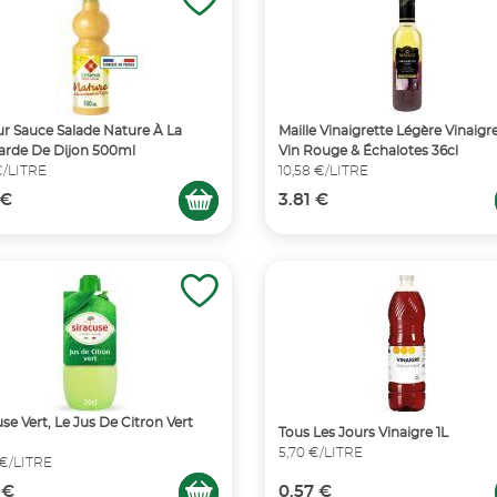
ur Sauce Salade Nature À La
Maille Vinaigrette Légère Vinaigr
rde De Dijon 500ml
Vin Rouge & Échalotes 36cl
€/LITRE
10,58 €/LITRE
 €
3.81 €
use Vert, Le Jus De Citron Vert
Tous Les Jours Vinaigre 1L
5,70 €/LITRE
 €/LITRE
 €
0.57 €