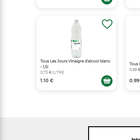
Tous Les Jours Vinaigre d'alcool blanc
Tous 
- 1,5l
0,99 
0,73 €/LITRE
1.10 €
0.99
Int