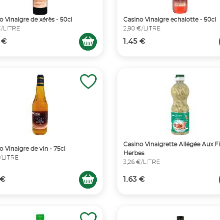
o Vinaigre de xérès - 50cl
Casino Vinaigre echalotte - 50cl
€/LITRE
2,90 €/LITRE
 €
1.45 €
Casino Vinaigrette Allégée Aux F
o Vinaigre de vin - 75cl
Herbes
€/LITRE
3,26 €/LITRE
 €
1.63 €