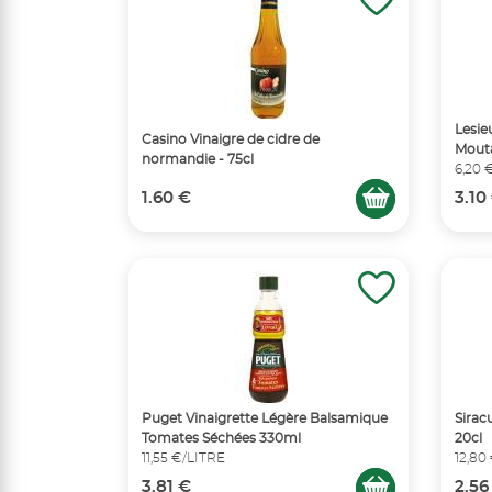
Lesie
Casino Vinaigre de cidre de
Mouta
normandie - 75cl
6,20 
1.60 €
3.10
Puget Vinaigrette Légère Balsamique
Sirac
Tomates Séchées 330ml
20cl
11,55 €/LITRE
12,80
3.81 €
2.56