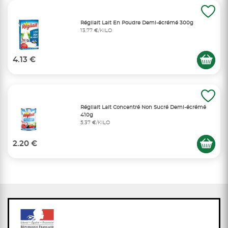
Régilait Lait En Poudre Demi-écrémé 300g
13,77 €/KILO
4.13 €
Régilait Lait Concentré Non Sucré Demi-écrémé
410g
5,37 €/KILO
2.20 €