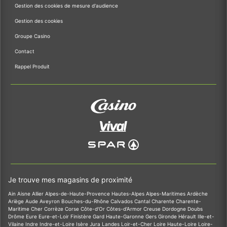
Gestion des cookies de mesure d'audience
Gestion des cookies
Groupe Casino
Contact
Rappel Produit
Je trouve mes magasins de proximité
Ain
Aisne
Allier
Alpes-de-Haute-Provence
Hautes-Alpes
Alpes-Maritimes
Ardèche
Ariège
Aude
Aveyron
Bouches-du-Rhône
Calvados
Cantal
Charente
Charente-
Maritime
Cher
Corrèze
Corse
Côte-d'Or
Côtes-d'Armor
Creuse
Dordogne
Doubs
Drôme
Eure
Eure-et-Loir
Finistère
Gard
Haute-Garonne
Gers
Gironde
Hérault
Ille-et-
Vilaine
Indre
Indre-et-Loire
Isère
Jura
Landes
Loir-et-Cher
Loire
Haute-Loire
Loire-