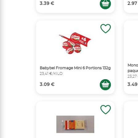
3.39 €
2.97
Mono
Babybel Fromage Mini 6 Portions 132g
paque
23,41 €/KILO
23,27
3.09 €
3.49