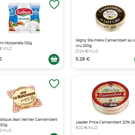
Isigny Ste mère Camembert au la
ni Mozzarella 125g
cru 250g
 €/KILO
21,04 €/KILO
 €
5.26 €
stique Jean Vernier Camembert
Leader Price Camembert 20% 2
250g
8,00 €/KILO
 €/KILO