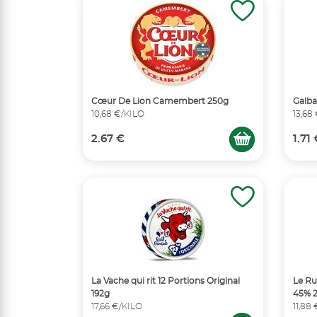
Cœur De Lion Camembert 250g
Galba
10,68 €/KILO
13,68
2.67 €
1.71
La Vache qui rit 12 Portions Original
Le Ru
192g
45% 
17,66 €/KILO
11,88