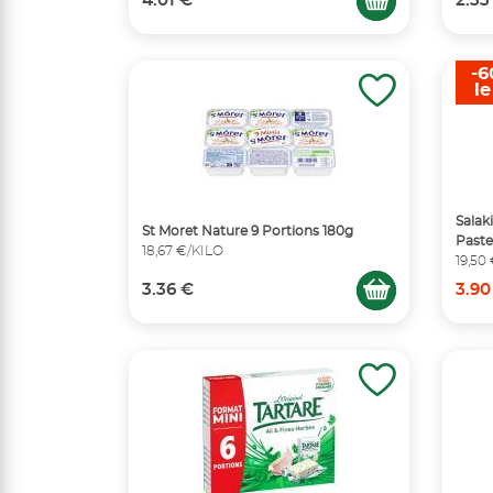
4.01 €
2.33
-6
l
Salak
St Moret Nature 9 Portions 180g
Paste
18,67 €/KILO
19,50
3.36 €
3.90