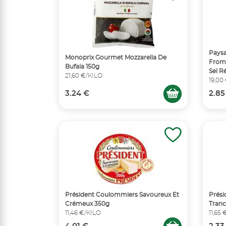
Pays
Monoprix Gourmet Mozzarella De
Froma
Bufala 150g
Sel R
21,60 €/KILO
19,00
3.24 €
2.85
Président Coulommiers Savoureux Et
Prési
Crémeux 350g
Tran
11,46 €/KILO
11,65