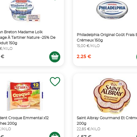
an Breton Madame Loïk
Philadelphia Original Goût Frais 
ge À Tartiner Nature -25% De
Crémeux 150g
éduit 150g
15,00 €/KILO
 €/KILO
 €
2.25 €
dent Croque Emmental x12
Saint Albray Gourmand Et Crém
ches 200g
200g
 €/KILO
22,85 €/KILO