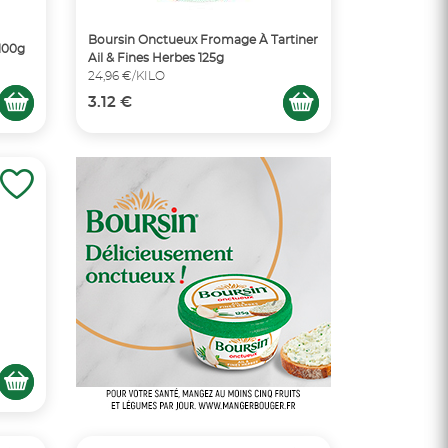
Boursin Onctueux Fromage À Tartiner
100g
Ail & Fines Herbes 125g
24,96 €/KILO
3.12 €