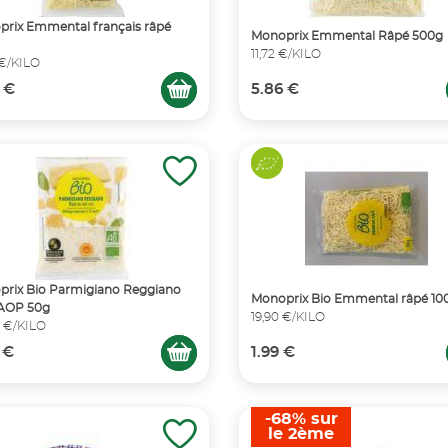
rix Emmental français râpé
Monoprix Emmental Râpé 500g
11,72 €/KILO
 €/KILO
 €
5.86 €
rix Bio Parmigiano Reggiano
Monoprix Bio Emmental râpé 10
 AOP 50g
19,90 €/KILO
 €/KILO
 €
1.99 €
-68% sur
le 2ème