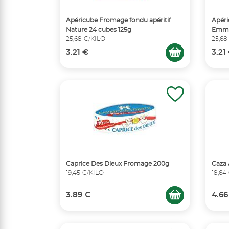
Apéricube Fromage fondu apéritif
Apéri
Nature 24 cubes 125g
Emmen
25,68 €/KILO
25,68
3.21 €
3.21
Caprice Des Dieux Fromage 200g
Caza 
19,45 €/KILO
18,64
3.89 €
4.66