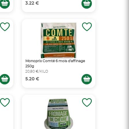
3.22 €
Monoprix Comté 6 mois d'affinage
250g
20,80 €/KILO
5.20 €