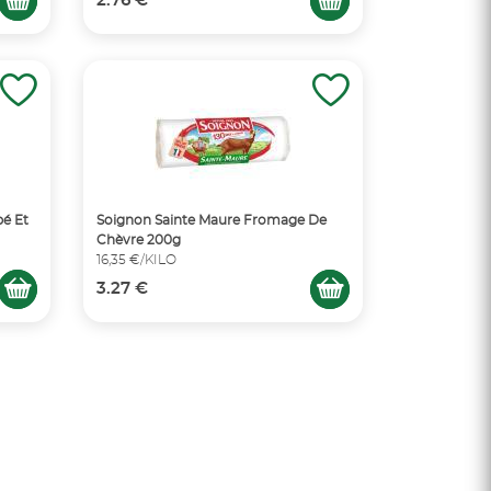
2.76 €
é Et
Soignon Sainte Maure Fromage De
Chèvre 200g
16,35 €/KILO
3.27 €