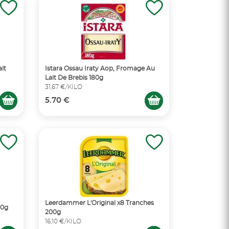
it
Istara Ossau Iraty Aop, Fromage Au
Lait De Brebis 180g
31,67 €/KILO
5.70 €
Leerdammer L'Original x8 Tranches
50g
200g
16,10 €/KILO