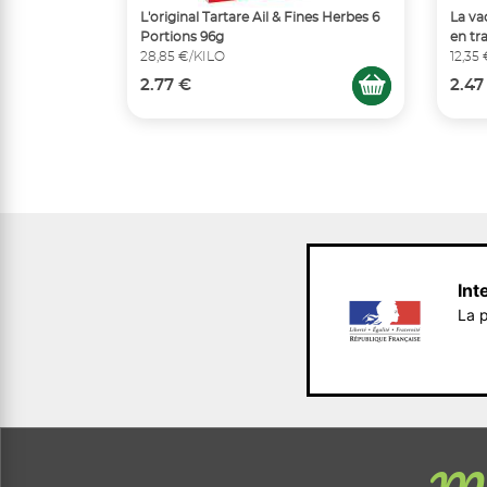
L'original Tartare Ail & Fines Herbes 6
La va
Portions 96g
en tr
28,85 €/KILO
12,35
2.77 €
2.47
Int
La p