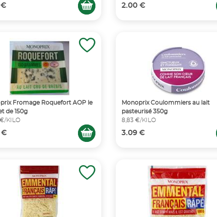
 €
2.00 €
prix Fromage Roquefort AOP le
Monoprix Coulommiers au lait
t de 150g
pasteurisé 350g
 €/KILO
8,83 €/KILO
 €
3.09 €