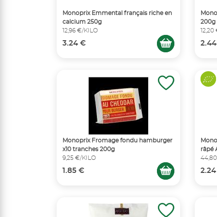
Monoprix Emmental français riche en
Monop
calcium 250g
200g
12,96 €/KILO
12,20
3.24 €
2.44
Monoprix Fromage fondu hamburger
Monop
x10 tranches 200g
râpé
9,25 €/KILO
44,80
1.85 €
2.24