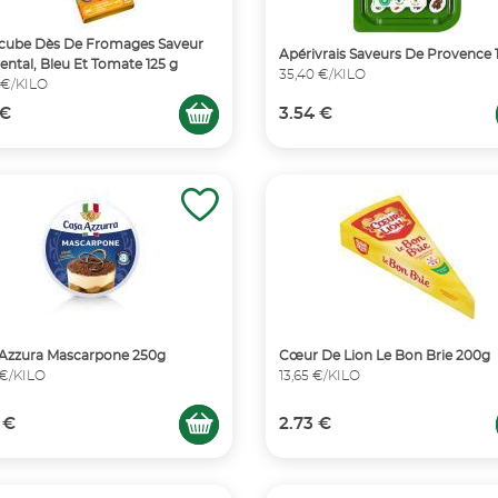
cube Dès De Fromages Saveur
Apérivrais Saveurs De Provence 
tal, Bleu Et Tomate 125 g
35,40 €/KILO
 €/KILO
 €
3.54 €
Azzura Mascarpone 250g
Cœur De Lion Le Bon Brie 200g
 €/KILO
13,65 €/KILO
 €
2.73 €