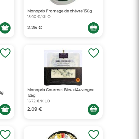
Monoprix Fromage de chèvre 150g
15,00 €/KILO
2.25 €
Monoprix Gourmet Bleu d'Auvergne
0g
125g
16,72 €/KILO
2.09 €