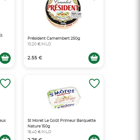
Et
Président Camembert 250g
10,20 €/KILO
2.55 €
eux
St Moret Le Goût Primeur Barquette
Nature 150g
18,40 €/KILO