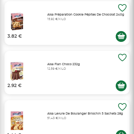
Alsa Préparation Cookie Pépites De Chocolat 240g
15,92 €/KILO
3.82 €
Alsa Flan Choco 232g
12,59 €/KILO
2.92 €
Alsa Levure De Boulanger Briochin 5 Sachets 28g
51,43 €/KILO