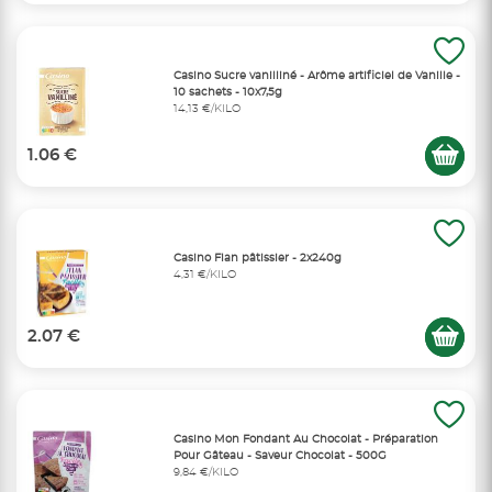
Casino Sucre vanilliné - Arôme artificiel de Vanille -
10 sachets - 10x7,5g
14,13 €/KILO
1.06 €
Casino Flan pâtissier - 2x240g
4,31 €/KILO
2.07 €
Casino Mon Fondant Au Chocolat - Préparation
Pour Gâteau - Saveur Chocolat - 500G
9,84 €/KILO