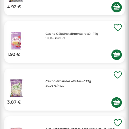
4.92 €
Casino Gélatine alimentaire x9 - 17g
112,94 €/KILO
1.92 €
Casino Amandes effilées - 125g
30,96 €/KILO
3.87 €