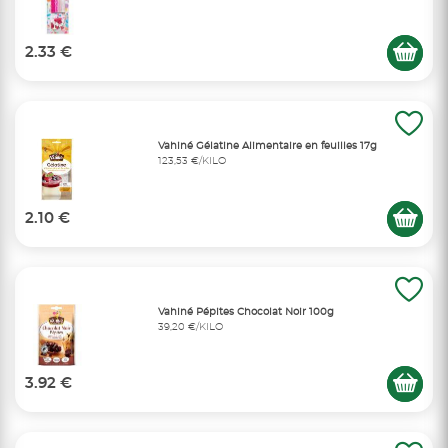
2.33 €
Vahiné Gélatine Alimentaire en feuilles 17g
123,53 €/KILO
2.10 €
Vahiné Pépites Chocolat Noir 100g
39,20 €/KILO
3.92 €