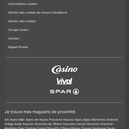
Informations cookies
Gestion des cookies de mesure d'audience
Gestion des cookies
Groupe Casino
Contact
Rappel Produit
Je trouve mes magasins de proximité
Ain
Aisne
Allier
Alpes-de-Haute-Provence
Hautes-Alpes
Alpes-Maritimes
Ardèche
Ariège
Aude
Aveyron
Bouches-du-Rhône
Calvados
Cantal
Charente
Charente-
Maritime
Cher
Corrèze
Corse
Côte-d'Or
Côtes-d'Armor
Creuse
Dordogne
Doubs