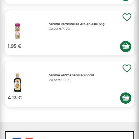
Vahiné Vermicelles Arc-en-Ciel 65g
30,00 €/KILO
1.95 €
Vahiné Arôme vanille 200ml
20,65 €/LITRE
4.13 €