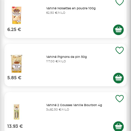
Vahiné Noisettes en poudre 100g
62,50 €/KILO
6.25 €
Vahiné Pignons de pin 50g
117,00 €/KILO
5.85 €
Vahiné 2 Gousses Vanille Bourbon 4g
3482,50 €/KILO
13.93 €