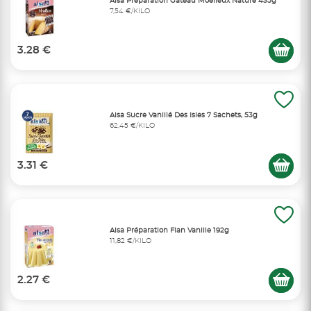
Alsa Préparation Gâteau Moelleux Nature 435g
7,54 €/KILO
3.28 €
Alsa Sucre Vanillé Des Isles 7 Sachets, 53g
62,45 €/KILO
3.31 €
Alsa Préparation Flan Vanille 192g
11,82 €/KILO
2.27 €